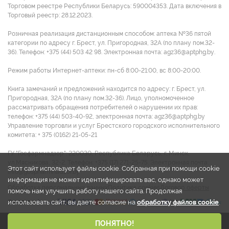
Торговом реестре Республики Беларусь: 590004353. Дата включения в
Торговый реестр: 28.12.2023.
Розничная реализация дистанционным способом: аптека №36 пятой
категории по адресу г. Брест, ул. Пригородная, 32А (по плану пом.32-
36). Телефон: +375 (44) 503 42 98. Электронная почта: agz36@aptphg.by.
Режим работы Интернет-аптеки: пн-сб 8:00-21:00, вс 8:00-20:00.
Книга замечаний и предложений находится по адресу: г. Брест, ул.
Пригородная, 32А (по плану пом.32-36). Лицо, уполномоченное
рассматривать обращения потребителей о нарушении их прав:
телефон: +375 (44) 503-40-92, электронная почта: agz36@aptphg.by
Управление торговли и услуг Брестского городского исполнительного
комитета: + 375 (0162) 21-05-21
ГУ "Госфармнадзор": 220030, Республика Беларусь, г. Минск,
ул.Мясникова, 32-2. Телефон: +375 (17) 271-25-75. Электронная почта:
Этот сайт использует файлы cookie. Собранная при помощи cookie
info@gospharmnadzor.by
информация не может идентифицировать вас, однако может
Обработка персональных данных
Политика cookies
Договор оферты
помочь нам улучшить работу нашего сайта. Продолжая
использовать сайт, вы даете согласие на
обработку файлов cookie
.
2026 © ООО "Аптека групп Запад"
ПОНЯТНО!