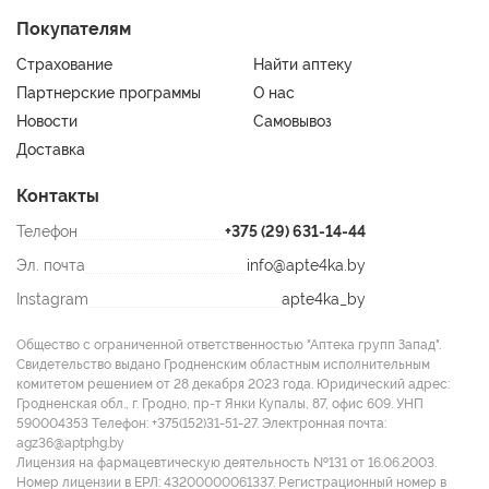
Покупателям
Страхование
Найти аптеку
Партнерские программы
О нас
Новости
Самовывоз
Доставка
Контакты
Телефон
+375 (29) 631-14-44
Эл. почта
info@apte4ka.by
Instagram
apte4ka_by
Общество с ограниченной ответственностью "Аптека групп Запад".
Свидетельство выдано Гродненским областным исполнительным
комитетом решением от 28 декабря 2023 года. Юридический адрес:
Гродненская обл., г. Гродно, пр-т Янки Купалы, 87, офис 609. УНП
590004353 Tелефон: +375(152)31-51-27. Электронная почта:
agz36@aptphg.by
Лицензия на фармацевтическую деятельность №131 от 16.06.2003.
Номер лицензии в ЕРЛ: 43200000061337. Регистрационный номер в