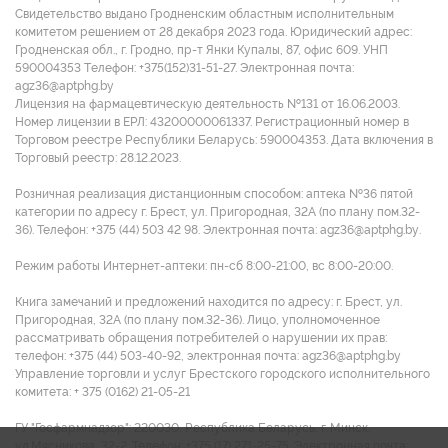
Свидетельство выдано Гродненским областным исполнительным
комитетом решением от 28 декабря 2023 года. Юридический адрес:
Гродненская обл., г. Гродно, пр-т Янки Купалы, 87, офис 609. УНП
590004353 Tелефон: +375(152)31-51-27. Электронная почта:
agz36@aptphg.by
Лицензия на фармацевтическую деятельность №131 от 16.06.2003.
Номер лицензии в ЕРЛ: 43200000061337. Регистрационный номер в
Торговом реестре Республики Беларусь: 590004353. Дата включения в
Торговый реестр: 28.12.2023.
Розничная реализация дистанционным способом: аптека №36 пятой
категории по адресу г. Брест, ул. Пригородная, 32А (по плану пом.32-
36). Телефон: +375 (44) 503 42 98. Электронная почта: agz36@aptphg.by.
Режим работы Интернет-аптеки: пн-сб 8:00-21:00, вс 8:00-20:00.
Книга замечаний и предложений находится по адресу: г. Брест, ул.
Пригородная, 32А (по плану пом.32-36). Лицо, уполномоченное
рассматривать обращения потребителей о нарушении их прав:
телефон: +375 (44) 503-40-92, электронная почта: agz36@aptphg.by
Управление торговли и услуг Брестского городского исполнительного
комитета: + 375 (0162) 21-05-21
ГУ "Госфармнадзор": 220030, Республика Беларусь, г. Минск,
ул.Мясникова, 32-2. Телефон: +375 (17) 271-25-75. Электронная почта: