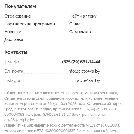
Покупателям
Страхование
Найти аптеку
Партнерские программы
О нас
Новости
Самовывоз
Доставка
Контакты
Телефон
+375 (29) 631-14-44
Эл. почта
info@apte4ka.by
Instagram
apte4ka_by
Общество с ограниченной ответственностью "Аптека групп Запад".
Свидетельство выдано Гродненским областным исполнительным
комитетом решением от 28 декабря 2023 года. Юридический адрес:
Гродненская обл., г. Гродно, пр-т Янки Купалы, 87, офис 609. УНП
590004353 Tелефон: +375(152)31-51-27. Электронная почта:
agz36@aptphg.by
Лицензия на фармацевтическую деятельность №131 от 16.06.2003.
Номер лицензии в ЕРЛ: 43200000061337. Регистрационный номер в