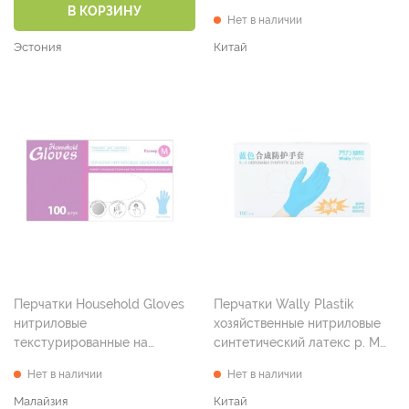
В КОРЗИНУ
Нет в наличии
Эстония
Китай
Перчатки Household Gloves
Перчатки Wally Plastik
нитриловые
хозяйственные нитриловые
текстурированные на
синтетический латекс р. М
пальцах голубые р. М №100
№100
Нет в наличии
Нет в наличии
Малайзия
Китай