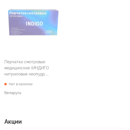
Перчатки смотровые
медицинские (ИНДИГО
нитриловые неопудр.,
текстур., н/стер.
Нет в наличии
классические голубые р. XL
№200)
Беларусь
Акции