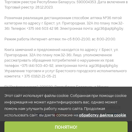
Торговом реестре Республики Беларусь: 590004353. Дата включения в
Торговый реестр: 28.12.2023.
Розничная реализация дистанционным способом: аптека №36 пятой
категории по адресу г. Брест, ул. Пригородная, 32А (по плану пом.32-
36). Телефон: +375 (44) 503 42 98. Электронная почта: agz36@aptphg.by.
Режим работы Интернет-аптеки: пн-сб 8:00-21:00, вс 8:00-20:00.
Книга замечаний и предложений находится по адресу: г. Брест, ул.
Пригородная, 32А (по плану пом.32-36). Лицо, уполномоченное
рассматривать обращения потребителей о нарушении их прав:
телефон: +375 (44) 503-40-92, электронная почта: agz36@aptphg.by
Управление торговли и услуг Брестского городского исполнительного
комитета: + 375 (0162) 21-05-21
ГУ "Госфармнадзор": 220030, Республика Беларусь, г. Минск,
ул.Мясникова, 32-2. Телефон: +375 (17) 271-25-75. Электронная почта:
Этот сайт использует файлы cookie. Собранная при помощи cookie
info@gospharmnadzor.by
информация не может идентифицировать вас, однако может
Обработка персональных данных
Политика cookies
Договор оферты
помочь нам улучшить работу нашего сайта. Продолжая
использовать сайт, вы даете согласие на
обработку файлов cookie
.
2026 © ООО "Аптека групп Запад"
ПОНЯТНО!