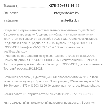
Телефон
+375 (29) 631-14-44
Эл. почта
info@apte4ka.by
Instagram
apte4ka_by
Общество с ограниченной ответственностью "Аптека групп Запад".
Свидетельство выдано Гродненским областным исполнительным
комитетом решением от 28 декабря 2023 года. Юридический адрес:
Гродненская обл., г. Гродно, пр-т Янки Купалы, 87, офис 609. УНП
590004353 Tелефон: +375(152)31-51-27. Электронная почта:
agz36@aptphg.by
Лицензия на фармацевтическую деятельность №131 от 16.06.2003.
Номер лицензии в ЕРЛ: 43200000061337. Регистрационный номер в
Торговом реестре Республики Беларусь: 590004353. Дата включения в
Торговый реестр: 28.12.2023.
Розничная реализация дистанционным способом: аптека №36 пятой
категории по адресу г. Брест, ул. Пригородная, 32А (по плану пом.32-
36). Телефон: +375 (44) 503 42 98. Электронная почта: agz36@aptphg.by.
Режим работы Интернет-аптеки: пн-сб 8:00-21:00, вс 8:00-20:00.
Книга замечаний и предложений находится по адресу: г. Брест, ул.