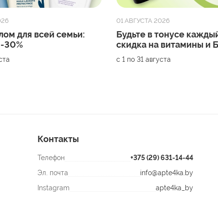
026
01 АВГУСТА 2026
лом для всей семьи:
Будьте в тонусе каждый
 -30%
скидка на витамины и
уста
с 1 по 31 августа
Контакты
Телефон
+375 (29) 631-14-44
Эл. почта
info@apte4ka.by
Instagram
apte4ka_by