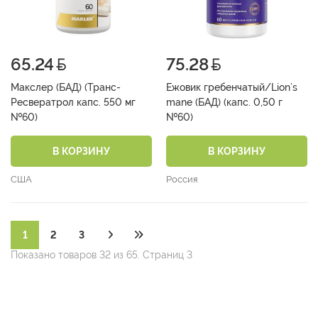
65.24
75.28
Макслер (БАД) (Транс-
Ежовик гребенчатый/Lion’s
Ресвератрол капс. 550 мг
mane (БАД) (капс. 0,50 г
№60)
№60)
В КОРЗИНУ
В КОРЗИНУ
США
Россия
1
2
3
Показано товаров 32 из 65. Страниц 3