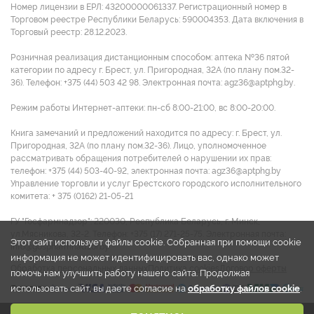
Номер лицензии в ЕРЛ: 43200000061337. Регистрационный номер в
Торговом реестре Республики Беларусь: 590004353. Дата включения в
Торговый реестр: 28.12.2023.
Розничная реализация дистанционным способом: аптека №36 пятой
категории по адресу г. Брест, ул. Пригородная, 32А (по плану пом.32-
36). Телефон: +375 (44) 503 42 98. Электронная почта: agz36@aptphg.by.
Режим работы Интернет-аптеки: пн-сб 8:00-21:00, вс 8:00-20:00.
Книга замечаний и предложений находится по адресу: г. Брест, ул.
Пригородная, 32А (по плану пом.32-36). Лицо, уполномоченное
рассматривать обращения потребителей о нарушении их прав:
телефон: +375 (44) 503-40-92, электронная почта: agz36@aptphg.by
Управление торговли и услуг Брестского городского исполнительного
комитета: + 375 (0162) 21-05-21
ГУ "Госфармнадзор": 220030, Республика Беларусь, г. Минск,
ул.Мясникова, 32-2. Телефон: +375 (17) 271-25-75. Электронная почта:
Этот сайт использует файлы cookie. Собранная при помощи cookie
info@gospharmnadzor.by
информация не может идентифицировать вас, однако может
Обработка персональных данных
Политика cookies
Договор оферты
помочь нам улучшить работу нашего сайта. Продолжая
использовать сайт, вы даете согласие на
обработку файлов cookie
.