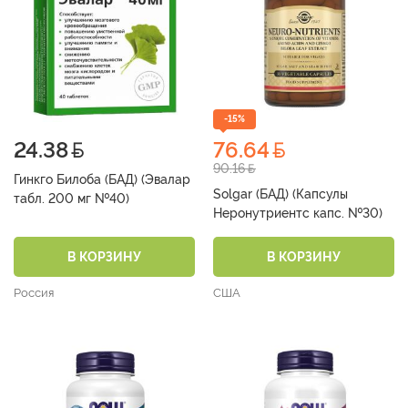
-15%
24.38
76.64
90.16
Гинкго Билоба (БАД) (Эвалар
Solgar (БАД) (Капсулы
табл. 200 мг №40)
Неронутриентс капс. №30)
В КОРЗИНУ
В КОРЗИНУ
Россия
США