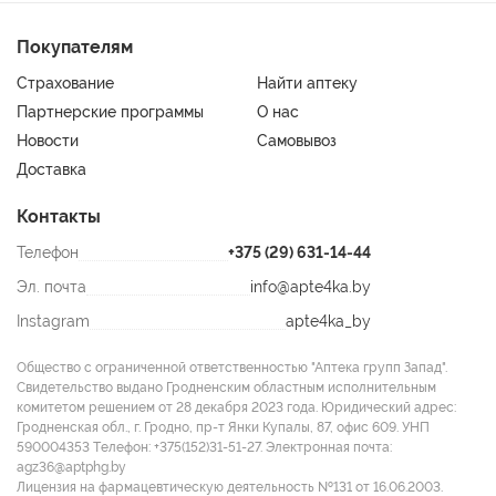
Покупателям
Страхование
Найти аптеку
Партнерские программы
О нас
Новости
Самовывоз
Доставка
Контакты
Телефон
+375 (29) 631-14-44
Эл. почта
info@apte4ka.by
Instagram
apte4ka_by
Общество с ограниченной ответственностью "Аптека групп Запад".
Свидетельство выдано Гродненским областным исполнительным
комитетом решением от 28 декабря 2023 года. Юридический адрес:
Гродненская обл., г. Гродно, пр-т Янки Купалы, 87, офис 609. УНП
590004353 Tелефон: +375(152)31-51-27. Электронная почта:
agz36@aptphg.by
Лицензия на фармацевтическую деятельность №131 от 16.06.2003.