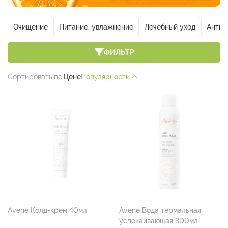
Очищение
Питание, увлажнение
Лечебный уход
Антив
ФИЛЬТР
Сортировать по:
Цене
Популярности
Avene Колд-крем 40мл
Avene Вода термальная
успокаивающая 300мл