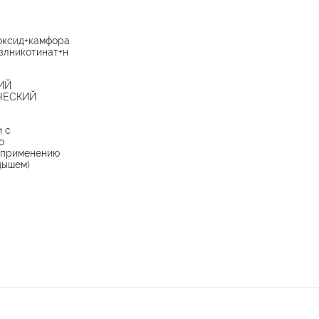
оксид+камфора
злникотинат+н
ИЙ
ЧЕСКИЙ
и с
о
 применению
дышем)