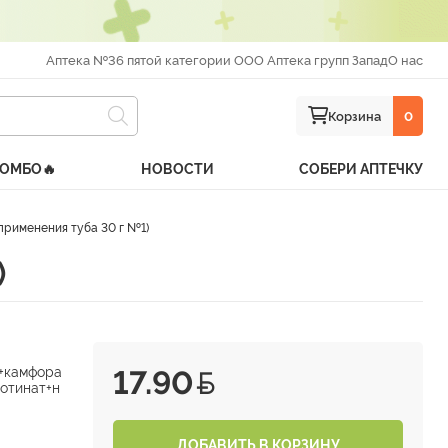
Аптека №36 пятой категории ООО Аптека групп Запад
О нас
Корзина
0
КОМБО🔥
НОВОСТИ
СОБЕРИ АПТЕЧКУ
рименения туба 30 г №1)
)
+камфора
17.90
отинат+н
ДОБАВИТЬ В КОРЗИНУ