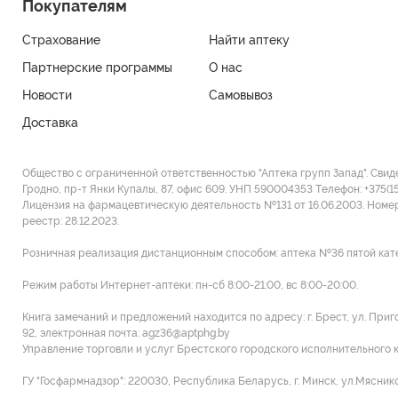
Покупателям
Страхование
Найти аптеку
Партнерские программы
О нас
Новости
Самовывоз
Доставка
Общество с ограниченной ответственностью "Аптека групп Запад". Свид
Гродно, пр-т Янки Купалы, 87, офис 609. УНП 590004353 Tелефон: +375(1
Лицензия на фармацевтическую деятельность №131 от 16.06.2003. Номе
реестр: 28.12.2023.
Розничная реализация дистанционным способом: аптека №36 пятой категор
Режим работы Интернет-аптеки: пн-сб 8:00-21:00, вс 8:00-20:00.
Книга замечаний и предложений находится по адресу: г. Брест, ул. При
92, электронная почта: agz36@aptphg.by
Управление торговли и услуг Брестского городского исполнительного ком
ГУ "Госфармнадзор": 220030, Республика Беларусь, г. Минск, ул.Мясников