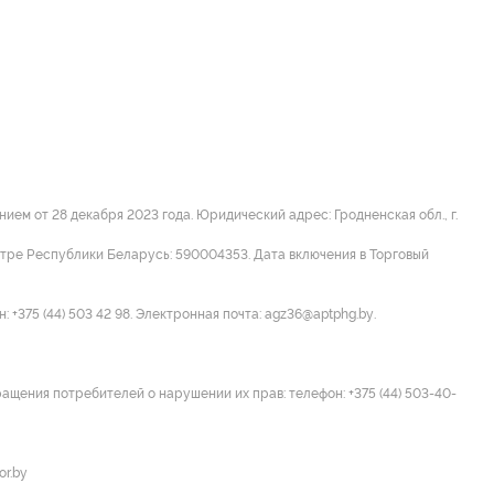
м от 28 декабря 2023 года. Юридический адрес: Гродненская обл., г.
стре Республики Беларусь: 590004353. Дата включения в Торговый
 +375 (44) 503 42 98. Электронная почта: agz36@aptphg.by.
ращения потребителей о нарушении их прав: телефон: +375 (44) 503-40-
or.by