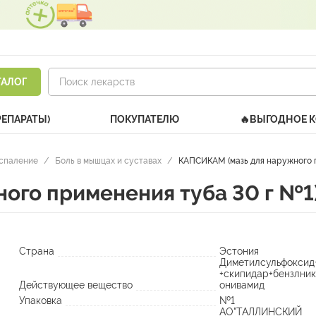
ТАЛОГ
РЕПАРАТЫ)
ПОКУПАТЕЛЮ
🔥ВЫГОДНОЕ 
оспаление
/
Боль в мышцах и суставах
/
КАПСИКАМ (мазь для наружного п
ого применения туба 30 г №1
Страна
Эстония
Диметилсульфоксид
+скипидар+бензлник
Действующее вещество
онивамид
Упаковка
№1
АО"ТАЛЛИНСКИЙ