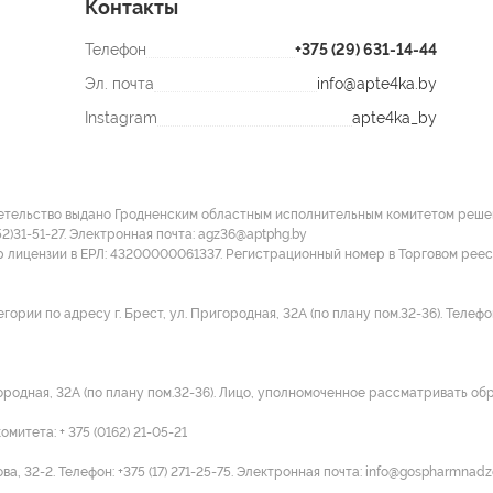
Контакты
Телефон
+375 (29) 631-14-44
Эл. почта
info@apte4ka.by
Instagram
apte4ka_by
етельство выдано Гродненским областным исполнительным комитетом решение
52)31-51-27. Электронная почта: agz36@aptphg.by
р лицензии в ЕРЛ: 43200000061337. Регистрационный номер в Торговом рее
ии по адресу г. Брест, ул. Пригородная, 32А (по плану пом.32-36). Телефон:
городная, 32А (по плану пом.32-36). Лицо, уполномоченное рассматривать об
итета: + 375 (0162) 21-05-21
а, 32-2. Телефон: +375 (17) 271-25-75. Электронная почта: info@gospharmnadz