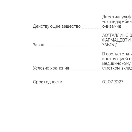
Диметилсульф
+скипидар+бен
Действующее вещество
онивамид
АО"ТАЛЛИНСК
ФАРМАЦЕВТИ
Завод
ЗАВОД"
В соответстви
инструкцией п
медицинскому
Условие хранения
(листком-вкла
Срок годности
01.07.2027