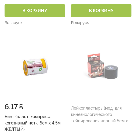
2,0 см длина 1,0м р.1)
В КОРЗИНУ
В КОРЗИНУ
Беларусь
Беларусь
6.17
Лейкопластырь (мед. для
кинезиологического
Бинт (эласт. компресс.
тейпирования черный 5см х
когезивный нетк. 5см х 4,5м
5м )
ЖЕЛТЫЙ)