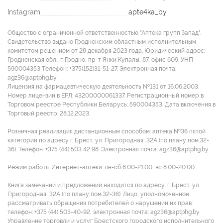
Instagram
apte4ka_by
Общество с ограниченной ответственностью "Аптека групп Запад".
Свидетельство выдано Гродненским областным исполнительным
комитетом решением от 28 декабря 2023 года. Юридический адрес:
Гродненская обл., г. Гродно, пр-т Янки Купалы, 87, офис 609. УНП
590004353 Tелефон: +375(152)31-51-27. Электронная почта:
agz36@aptphg.by
Лицензия на фармацевтическую деятельность №131 от 16.06.2003.
Номер лицензии в ЕРЛ: 43200000061337. Регистрационный номер в
Торговом реестре Республики Беларусь: 590004353. Дата включения в
Торговый реестр: 28.12.2023.
Розничная реализация дистанционным способом: аптека №36 пятой
категории по адресу г. Брест, ул. Пригородная, 32А (по плану пом.32-
36). Телефон: +375 (44) 503 42 98. Электронная почта: agz36@aptphg.by.
Режим работы Интернет-аптеки: пн-сб 8:00-21:00, вс 8:00-20:00.
Книга замечаний и предложений находится по адресу: г. Брест, ул.
Пригородная, 32А (по плану пом.32-36). Лицо, уполномоченное
рассматривать обращения потребителей о нарушении их прав:
телефон: +375 (44) 503-40-92, электронная почта: agz36@aptphg.by
Управление торговли и услуг Брестского городского исполнительного