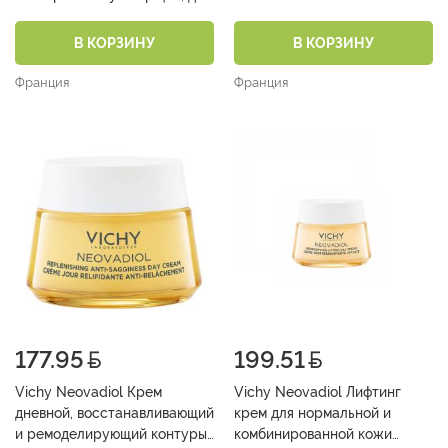
выравн. цвета лица и
текстуры кожи 30 мл
В КОРЗИНУ
В КОРЗИНУ
Франция
Франция
177.95
199.51
Vichy Neovadiol Крем
Vichy Neovadiol Лифтинг
дневной, восстанавливающий
крем для нормальной и
и ремоделирующий контуры
комбинированной кожи