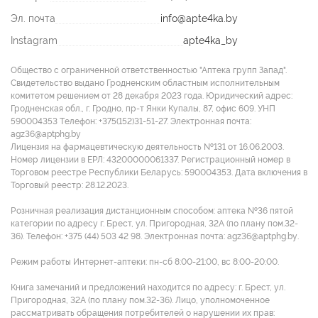
Эл. почта
info@apte4ka.by
Instagram
apte4ka_by
Общество с ограниченной ответственностью "Аптека групп Запад".
Свидетельство выдано Гродненским областным исполнительным
комитетом решением от 28 декабря 2023 года. Юридический адрес:
Гродненская обл., г. Гродно, пр-т Янки Купалы, 87, офис 609. УНП
590004353 Tелефон: +375(152)31-51-27. Электронная почта:
agz36@aptphg.by
Лицензия на фармацевтическую деятельность №131 от 16.06.2003.
Номер лицензии в ЕРЛ: 43200000061337. Регистрационный номер в
Торговом реестре Республики Беларусь: 590004353. Дата включения в
Торговый реестр: 28.12.2023.
Розничная реализация дистанционным способом: аптека №36 пятой
категории по адресу г. Брест, ул. Пригородная, 32А (по плану пом.32-
36). Телефон: +375 (44) 503 42 98. Электронная почта: agz36@aptphg.by.
Режим работы Интернет-аптеки: пн-сб 8:00-21:00, вс 8:00-20:00.
Книга замечаний и предложений находится по адресу: г. Брест, ул.
Пригородная, 32А (по плану пом.32-36). Лицо, уполномоченное
рассматривать обращения потребителей о нарушении их прав: