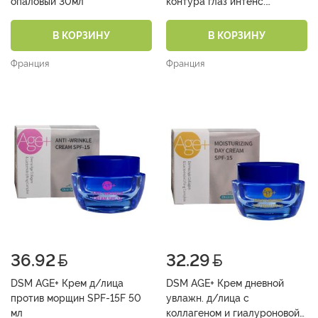
опаловый 30мл
контура глаз интенс.
концентр. 15 мл
В КОРЗИНУ
В КОРЗИНУ
Франция
Франция
36.92
32.29
DSM AGE+ Крем д/лица
DSM AGE+ Крем дневной
против морщин SPF-15F 50
увлажн. д/лица с
мл
коллагеном и гиалуроновой