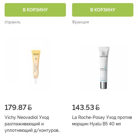
«Pure Vitamin C» 40мл
В КОРЗИНУ
В КОРЗИНУ
Израиль
Франция
179.87
143.53
Vichy Neovadiol Уход
La Roche-Posay Уход против
разглаживающий и
морщин Hyalu B5 40 мл
уплотняющий д/контуров
глаз и губ 15 мл