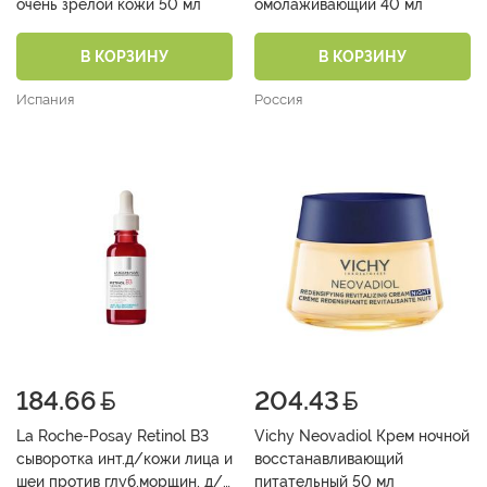
очень зрелой кожи 50 мл
омолаживающий 40 мл
В КОРЗИНУ
В КОРЗИНУ
Испания
Россия
184.66
204.43
La Roche-Posay Retinol B3
Vichy Neovadiol Крем ночной
сыворотка инт.д/кожи лица и
восстанавливающий
шеи против глуб.морщин, д/
питательный 50 мл