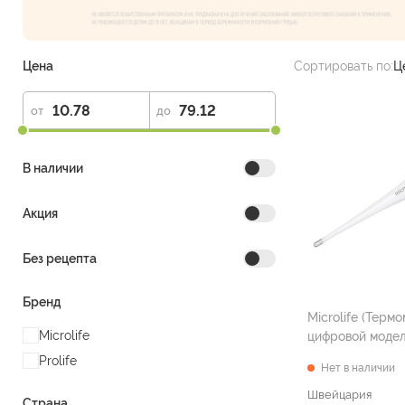
Цена
Сортировать по:
Ц
от
до
В наличии
Акция
Без рецепта
Бренд
Microlife (Термометр
Microlife
Prolife
Нет в наличии
Швейцария
Страна