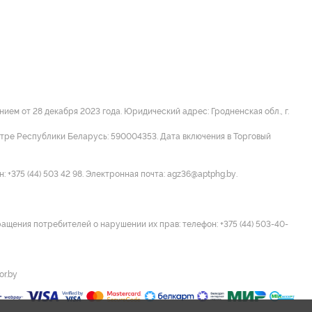
м от 28 декабря 2023 года. Юридический адрес: Гродненская обл., г.
стре Республики Беларусь: 590004353. Дата включения в Торговый
 +375 (44) 503 42 98. Электронная почта: agz36@aptphg.by.
ращения потребителей о нарушении их прав: телефон: +375 (44) 503-40-
or.by