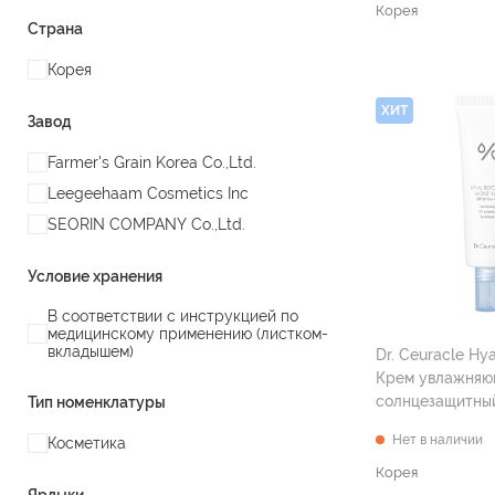
Корея
Страна
Корея
ХИТ
Завод
Farmer's Grain Korea Co.,Ltd.
Leegeehaam Cosmetics Inc
SEORIN COMPANY Co.,Ltd.
Условие хранения
В соответствии с инструкцией по
медицинскому применению (листком-
вкладышем)
Dr. Ceuracle Hy
Крем увлажня
солнцезащитны
Тип номенклатуры
SPF50+ PA++++ 
Нет в наличии
Косметика
Корея