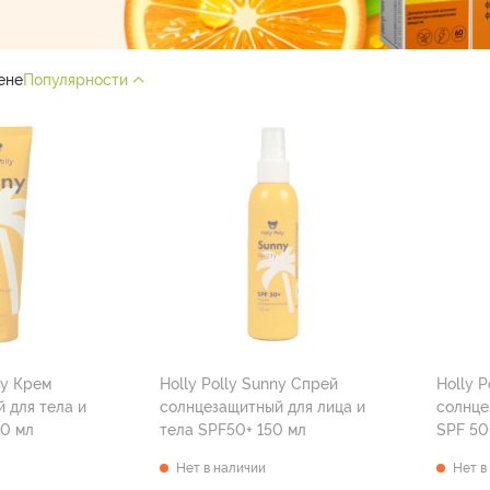
ене
Популярности
ny Крем
Holly Polly Sunny Спрей
Holly 
 для тела и
солнцезащитный для лица и
солнце
00 мл
тела SPF50+ 150 мл
SPF 50
Нет в наличии
Нет в