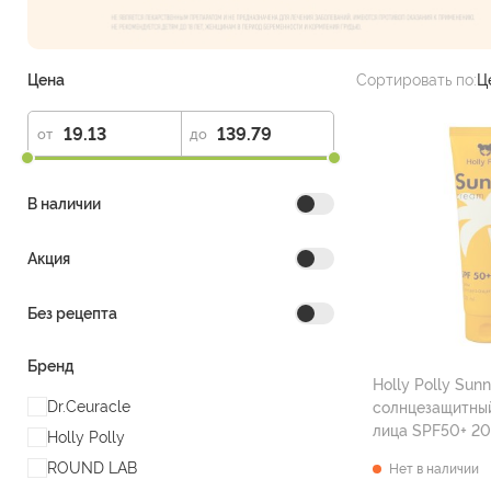
Цена
Сортировать по:
Ц
от
до
В наличии
Акция
Без рецепта
Бренд
Holly Polly Sun
Dr.Ceuracle
солнцезащитный
лица SPF50+ 2
Holly Polly
ROUND LAB
Нет в наличии