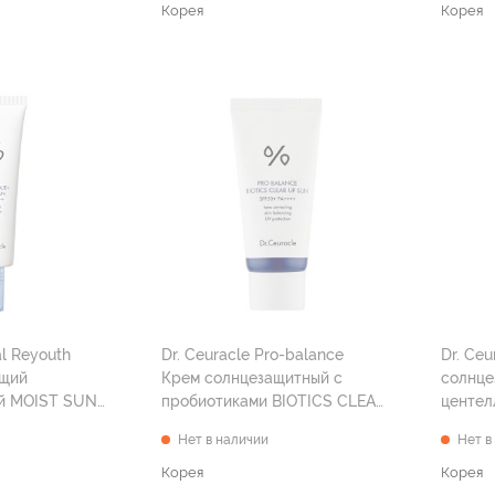
Корея
Корея
al Reyouth
Dr. Ceuracle Pro-balance
Dr. Ceu
ющий
Крем солнцезащитный с
солнце
й MOIST SUN
пробиотиками BIOTICS CLEAR
центел
50 мл
UP SUN SPF 50+ PA++++ 50 мл
Нет в наличии
Нет в
Корея
Корея