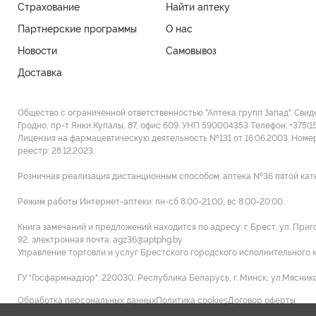
Страхование
Найти аптеку
Партнерские программы
О нас
Новости
Самовывоз
Доставка
Общество с ограниченной ответственностью "Аптека групп Запад". Свид
Гродно, пр-т Янки Купалы, 87, офис 609. УНП 590004353 Tелефон: +375(1
Лицензия на фармацевтическую деятельность №131 от 16.06.2003. Номе
реестр: 28.12.2023.
Розничная реализация дистанционным способом: аптека №36 пятой категор
Режим работы Интернет-аптеки: пн-сб 8:00-21:00, вс 8:00-20:00.
Книга замечаний и предложений находится по адресу: г. Брест, ул. При
92, электронная почта: agz36@aptphg.by
Управление торговли и услуг Брестского городского исполнительного ком
ГУ "Госфармнадзор": 220030, Республика Беларусь, г. Минск, ул.Мясников
Обработка персональных данных
Политика cookies
Договор оферты