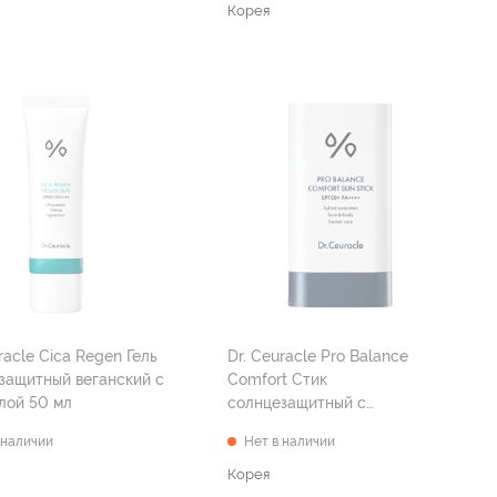
Корея
racle Cica Regen Гель
Dr. Ceuracle Pro Balance
защитный веганский с
Comfort Стик
лой 50 мл
солнцезащитный с
пробиотиками SPF 50+ PA++++
 наличии
Нет в наличии
18 г
Корея