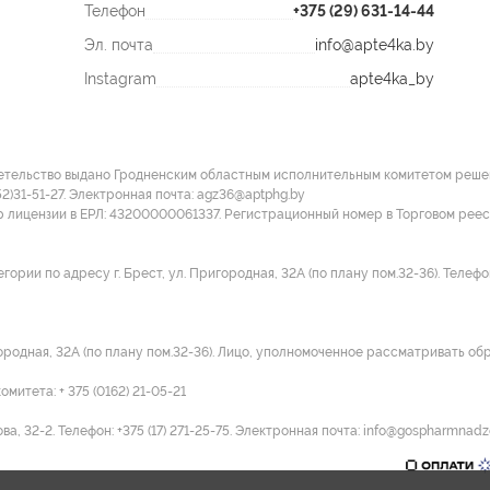
Телефон
+375 (29) 631-14-44
Эл. почта
info@apte4ka.by
Instagram
apte4ka_by
етельство выдано Гродненским областным исполнительным комитетом решение
52)31-51-27. Электронная почта: agz36@aptphg.by
р лицензии в ЕРЛ: 43200000061337. Регистрационный номер в Торговом рее
ии по адресу г. Брест, ул. Пригородная, 32А (по плану пом.32-36). Телефон:
городная, 32А (по плану пом.32-36). Лицо, уполномоченное рассматривать об
итета: + 375 (0162) 21-05-21
а, 32-2. Телефон: +375 (17) 271-25-75. Электронная почта: info@gospharmnadz