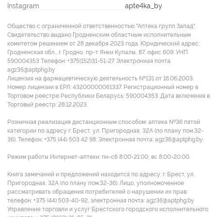
Instagram
apte4ka_by
Общество с ограниченной ответственностью "Аптека групп Запад".
Свидетельство выдано Гродненским областным исполнительным
комитетом решением от 28 декабря 2023 года. Юридический адрес:
Гродненская обл., г. Гродно, пр-т Янки Купалы, 87, офис 609. УНП
590004353 Tелефон: +375(152)31-51-27. Электронная почта:
agz36@aptphg.by
Лицензия на фармацевтическую деятельность №131 от 16.06.2003.
Номер лицензии в ЕРЛ: 43200000061337. Регистрационный номер в
Торговом реестре Республики Беларусь: 590004353. Дата включения в
Торговый реестр: 28.12.2023.
Розничная реализация дистанционным способом: аптека №36 пятой
категории по адресу г. Брест, ул. Пригородная, 32А (по плану пом.32-
36). Телефон: +375 (44) 503 42 98. Электронная почта: agz36@aptphg.by.
Режим работы Интернет-аптеки: пн-сб 8:00-21:00, вс 8:00-20:00.
Книга замечаний и предложений находится по адресу: г. Брест, ул.
Пригородная, 32А (по плану пом.32-36). Лицо, уполномоченное
рассматривать обращения потребителей о нарушении их прав:
телефон: +375 (44) 503-40-92, электронная почта: agz36@aptphg.by
Управление торговли и услуг Брестского городского исполнительного