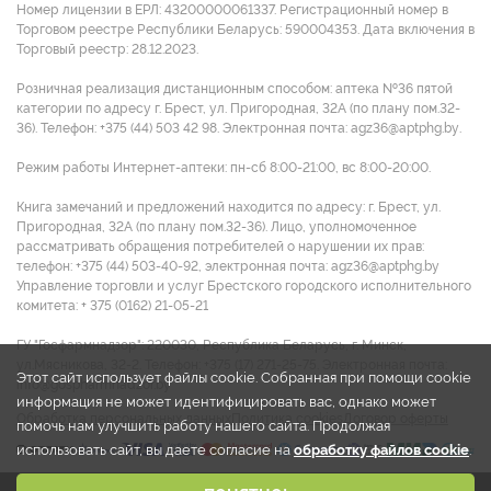
Номер лицензии в ЕРЛ: 43200000061337. Регистрационный номер в
Торговом реестре Республики Беларусь: 590004353. Дата включения в
Торговый реестр: 28.12.2023.
Розничная реализация дистанционным способом: аптека №36 пятой
категории по адресу г. Брест, ул. Пригородная, 32А (по плану пом.32-
36). Телефон: +375 (44) 503 42 98. Электронная почта: agz36@aptphg.by.
Режим работы Интернет-аптеки: пн-сб 8:00-21:00, вс 8:00-20:00.
Книга замечаний и предложений находится по адресу: г. Брест, ул.
Пригородная, 32А (по плану пом.32-36). Лицо, уполномоченное
рассматривать обращения потребителей о нарушении их прав:
телефон: +375 (44) 503-40-92, электронная почта: agz36@aptphg.by
Управление торговли и услуг Брестского городского исполнительного
комитета: + 375 (0162) 21-05-21
ГУ "Госфармнадзор": 220030, Республика Беларусь, г. Минск,
ул.Мясникова, 32-2. Телефон: +375 (17) 271-25-75. Электронная почта:
Этот сайт использует файлы cookie. Собранная при помощи cookie
info@gospharmnadzor.by
информация не может идентифицировать вас, однако может
Обработка персональных данных
Политика cookies
Договор оферты
помочь нам улучшить работу нашего сайта. Продолжая
использовать сайт, вы даете согласие на
обработку файлов cookie
.