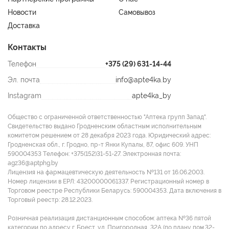
Новости
Самовывоз
Доставка
Контакты
Телефон
+375 (29) 631-14-44
Эл. почта
info@apte4ka.by
Instagram
apte4ka_by
Общество с ограниченной ответственностью "Аптека групп Запад".
Свидетельство выдано Гродненским областным исполнительным
комитетом решением от 28 декабря 2023 года. Юридический адрес:
Гродненская обл., г. Гродно, пр-т Янки Купалы, 87, офис 609. УНП
590004353 Tелефон: +375(152)31-51-27. Электронная почта:
agz36@aptphg.by
Лицензия на фармацевтическую деятельность №131 от 16.06.2003.
Номер лицензии в ЕРЛ: 43200000061337. Регистрационный номер в
Торговом реестре Республики Беларусь: 590004353. Дата включения в
Торговый реестр: 28.12.2023.
Розничная реализация дистанционным способом: аптека №36 пятой
категории по адресу г. Брест, ул. Пригородная, 32А (по плану пом.32-