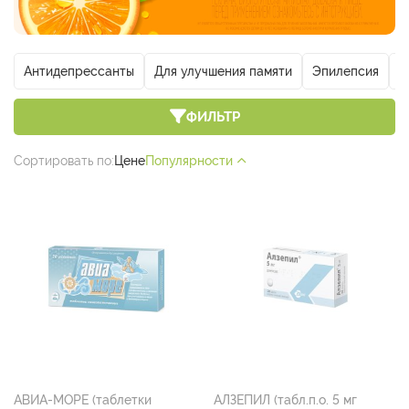
Антидепрессанты
Для улучшения памяти
Эпилепсия
О
ФИЛЬТР
Сортировать по:
Цене
Популярности
АВИА-МОРЕ (таблетки
АЛЗЕПИЛ (табл.п.о. 5 мг