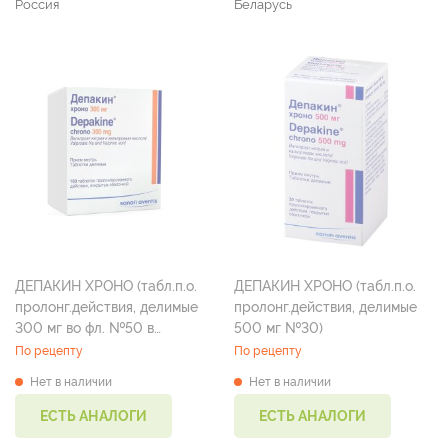
Россия
Беларусь
ДЕПАКИН ХРОНО (табл.п.о.
ДЕПАКИН ХРОНО (табл.п.о.
пролонг.действия, делимые
пролонг.действия, делимые
300 мг во фл. №50 в
500 мг №30)
упаковке №2 )
По рецепту
По рецепту
Нет в наличии
Нет в наличии
ЕСТЬ АНАЛОГИ
ЕСТЬ АНАЛОГИ