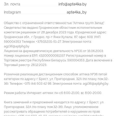
Эл. почта
info@apte4ka.by
Instagram
apte4ka_by
Общество с ограниченной ответственностью "Аптека групп Запад".
Свидетельство выдано Гродненским областным исполнительным
комитетом решением от 28 декабря 2023 года. Юридический адрес:
Гродненская обл., г. Гродно, пр-т Янки Купалы, 87, офис 609. УНП
590004353 Tелефон: +375(152)31-51-27. Электронная почта:
agz36@aptphg.by
Лицензия на фармацевтическую деятельность №131 от 16.06.2003.
Номер лицензии в ЕРЛ: 43200000061337. Регистрационный номер в
Торговом реестре Республики Беларусь: 590004353. Дата включения в
Торговый реестр: 28.12.2023.
Розничная реализация дистанционным способом: аптека №36 пятой
категории по адресу г. Брест, ул. Пригородная, 32А (по плану пом.32-
36). Телефон: +375 (44) 503 42 98. Электронная почта: agz36@aptphg.by.
Режим работы Интернет-аптеки: пн-сб 8:00-21:00, вс 8:00-20:00.
Книга замечаний и предложений находится по адресу: г. Брест, ул.
Пригородная, 32А (по плану пом.32-36). Лицо, уполномоченное
рассматривать обращения потребителей о нарушении их прав: