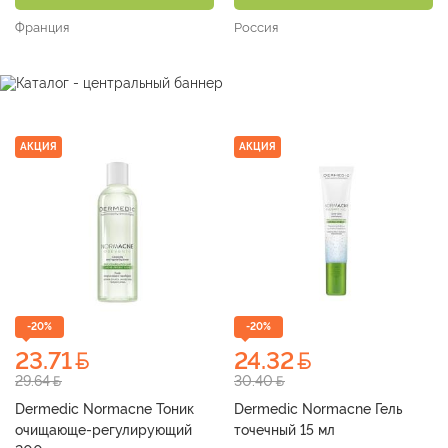
Франция
Россия
АКЦИЯ
АКЦИЯ
-20%
-20%
23.71
24.32
29.64
30.40
Dermedic Normacne Тоник
Dermedic Normacne Гель
очищающе-регулирующий
точечный 15 мл