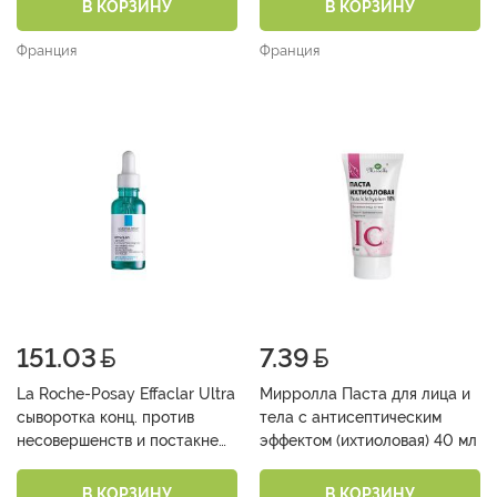
несовершенствами 400 мл
В КОРЗИНУ
В КОРЗИНУ
Франция
Франция
151.03
7.39
La Roche-Posay Effaclar Ultra
Мирролла Паста для лица и
сыворотка конц. против
тела с антисептическим
несовершенств и постакне
эффектом (ихтиоловая) 40 мл
30 мл
В КОРЗИНУ
В КОРЗИНУ