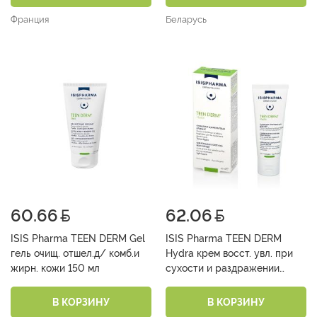
Франция
Беларусь
60.66
62.06
ISIS Pharma TEEN DERM Gel
ISIS Pharma TEEN DERM
гель очищ. отшел.д/ комб.и
Hydra крем восст. увл. при
жирн. кожи 150 мл
сухости и раздражении
пробл. кожи с акне 40 мл
В КОРЗИНУ
В КОРЗИНУ