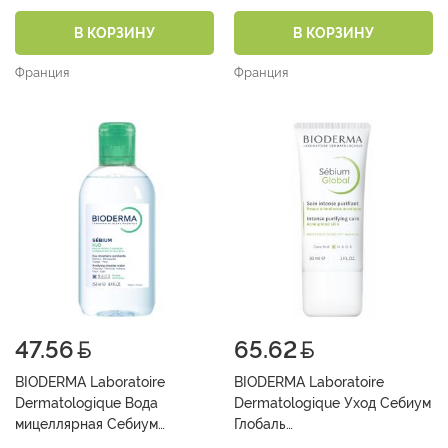
Moussant 100 мл
Контроль/Sebium Mat
Control 30 мл
В КОРЗИНУ
В КОРЗИНУ
Франция
Франция
47.56
65.62
BIODERMA Laboratoire
BIODERMA Laboratoire
Dermatologique Вода
Dermatologique Уход Себиум
мицеллярная Себиум
Глобаль
Н2О/Sebium Н2О 250 мл
Интенсивный/Sebium Global