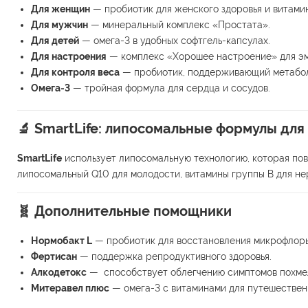
Для женщин
— пробиотик для женского здоровья и витами
Для мужчин
— минеральный комплекс «Простата».
Для детей
— омега-3 в удобных софтгель-капсулах.
Для настроения
— комплекс «Хорошее настроение» для эм
Для контроля веса
— пробиотик, поддерживающий метабол
Омега-3
— тройная формула для сердца и сосудов.
🔬
SmartLife: липосомальные формулы для
SmartLife
использует липосомальную технологию, которая пов
липосомальный Q10 для молодости, витамины группы В для не
🧬 Дополнительные помощники
Нормобакт L
— пробиотик для восстановления микрофлоры
Фертисан
— поддержка репродуктивного здоровья.
Алкодетокс
— способствует облегчению симптомов похмел
Митеравел плюс
— омега-3 с витаминами для путешественн