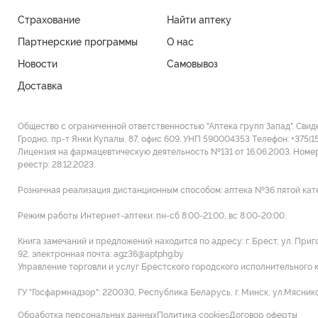
Страхование
Найти аптеку
Партнерские программы
О нас
Новости
Самовывоз
Доставка
Общество с ограниченной ответственностью "Аптека групп Запад". Свид
Гродно, пр-т Янки Купалы, 87, офис 609. УНП 590004353 Tелефон: +375(1
Лицензия на фармацевтическую деятельность №131 от 16.06.2003. Номе
реестр: 28.12.2023.
Розничная реализация дистанционным способом: аптека №36 пятой категор
Режим работы Интернет-аптеки: пн-сб 8:00-21:00, вс 8:00-20:00.
Книга замечаний и предложений находится по адресу: г. Брест, ул. При
92, электронная почта: agz36@aptphg.by
Управление торговли и услуг Брестского городского исполнительного ком
ГУ "Госфармнадзор": 220030, Республика Беларусь, г. Минск, ул.Мясников
Обработка персональных данных
Политика cookies
Договор оферты