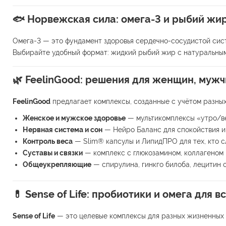
🐟
Норвежская сила: омега-3 и рыбий жи
Омега-3 — это фундамент здоровья сердечно-сосудистой сис
Выбирайте удобный формат: жидкий рыбий жир с натуральным 
🌿
FeelinGood: решения для женщин, мужч
FeelinGood
предлагает комплексы, созданные с учётом разны
Женское и мужское здоровье
— мультикомплексы «утро/ве
Нервная система и сон
— Нейро Баланс для спокойствия и
Контроль веса
— Slim® капсулы и ЛипидПРО для тех, кто с
Суставы и связки
— комплекс с глюкозамином, коллагеном 
Общеукрепляющие
— спирулина, гинкго билоба, лецитин 
💊
Sense of Life: пробиотики и омега для в
Sense of Life
— это целевые комплексы для разных жизненных 