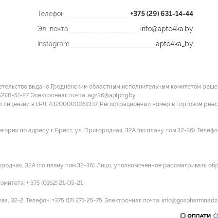
Телефон
+375 (29) 631-14-44
Эл. почта
info@apte4ka.by
Instagram
apte4ka_by
етельство выдано Гродненским областным исполнительным комитетом решение
52)31-51-27. Электронная почта: agz36@aptphg.by
р лицензии в ЕРЛ: 43200000061337. Регистрационный номер в Торговом рее
ии по адресу г. Брест, ул. Пригородная, 32А (по плану пом.32-36). Телефон:
городная, 32А (по плану пом.32-36). Лицо, уполномоченное рассматривать об
итета: + 375 (0162) 21-05-21
а, 32-2. Телефон: +375 (17) 271-25-75. Электронная почта: info@gospharmnadz