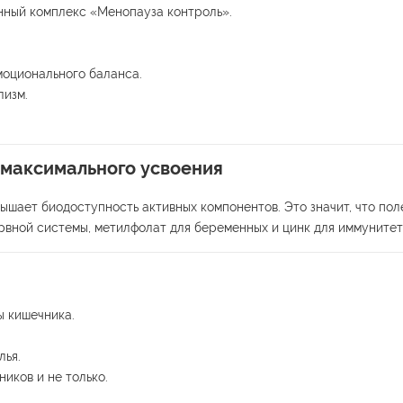
нный комплекс «Менопауза контроль».
оционального баланса.
изм.
 максимального усвоения
ышает биодоступность активных компонентов. Это значит, что по
рвной системы, метилфолат для беременных и цинк для иммунитет
 кишечника.
ья.
иков и не только.