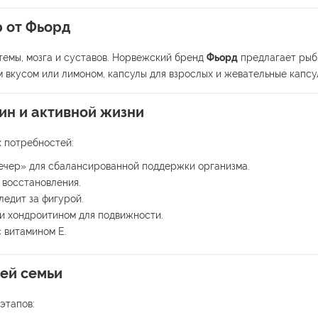
р от Фьорд
темы, мозга и суставов. Норвежский бренд
Фьорд
предлагает рыби
вкусом или лимоном, капсулы для взрослых и жевательные капсул
ин и активной жизни
х потребностей:
чер» для сбалансированной поддержки организма.
 восстановления.
ледит за фигурой.
и хондроитином для подвижности.
с витамином Е.
сей семьи
этапов: