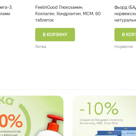
ега-3,
FeelinGood Глюкозамин,
Фьорд (БА
алами
Коллаген, Хондроитин, МСМ, 60
норвежски
таблеток
натуральн
В КОРЗИНУ
В КОР
Литва
Норвегия