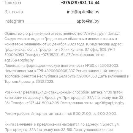
Телефон
+375 (29) 631-14-44
Эл. почта
info@apte4ka.by
Instagram
apte4ka_by
Общество с ограниченной ответственностью "Аптека групп Запад".
Свидетельство выдано Гродненским областным исполнительным
комитетом решением от 28 декабря 2023 года. Юридический адрес:
Гродненская обл., г. Гродно, пр-т Янки Купалы, 87, офис 609. УНП
590004353 Tелефон: +375(152)31-51-27. Электронная почта:
agz36@aptphg.by
Лицензия на фармацевтическую деятельность №131 от 16.06.2003.
Номер лицензии в ЕРЛ: 43200000061337. Регистрационный номер в
Торговом реестре Республики Беларусь: 590004353. Дата включения в
Торговый реестр: 28.12.2023.
Розничная реализация дистанционным способом: аптека №36 пятой
категории по адресу г. Брест, ул. Пригородная, 32А (по плану пом.32-
36). Телефон: +375 (44) 503 42 98. Электронная почта: agz36@aptphg.by.
Режим работы Интернет-аптеки: пн-сб 8:00-21:00, вс 8:00-20:00.
Книга замечаний и предложений находится по адресу: г. Брест, ул.
Пригородная, 32А (по плану пом.32-36). Лицо, уполномоченное