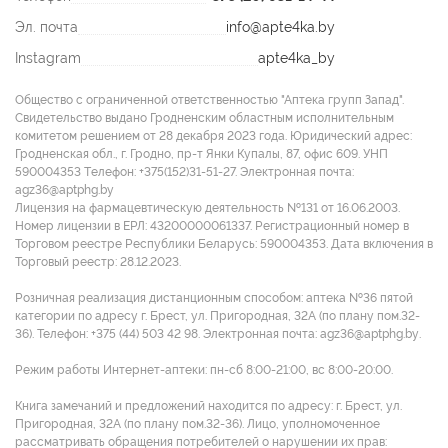
Эл. почта
info@apte4ka.by
Instagram
apte4ka_by
Общество с ограниченной ответственностью "Аптека групп Запад".
Свидетельство выдано Гродненским областным исполнительным
комитетом решением от 28 декабря 2023 года. Юридический адрес:
Гродненская обл., г. Гродно, пр-т Янки Купалы, 87, офис 609. УНП
590004353 Tелефон: +375(152)31-51-27. Электронная почта:
agz36@aptphg.by
Лицензия на фармацевтическую деятельность №131 от 16.06.2003.
Номер лицензии в ЕРЛ: 43200000061337. Регистрационный номер в
Торговом реестре Республики Беларусь: 590004353. Дата включения в
Торговый реестр: 28.12.2023.
Розничная реализация дистанционным способом: аптека №36 пятой
категории по адресу г. Брест, ул. Пригородная, 32А (по плану пом.32-
36). Телефон: +375 (44) 503 42 98. Электронная почта: agz36@aptphg.by.
Режим работы Интернет-аптеки: пн-сб 8:00-21:00, вс 8:00-20:00.
Книга замечаний и предложений находится по адресу: г. Брест, ул.
Пригородная, 32А (по плану пом.32-36). Лицо, уполномоченное
рассматривать обращения потребителей о нарушении их прав: