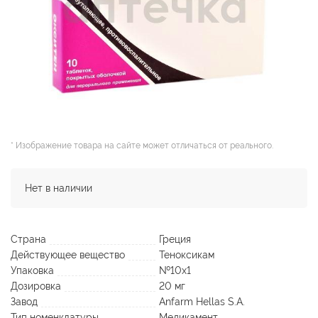
* Изображение товара на сайте может отличаться от реального.
Нет в наличии
Страна
Греция
Действующее вещество
Теноксикам
Упаковка
№10х1
Дозировка
20 мг
Завод
Anfarm Hellas S.A.
Тип номенклатуры
Медикамент