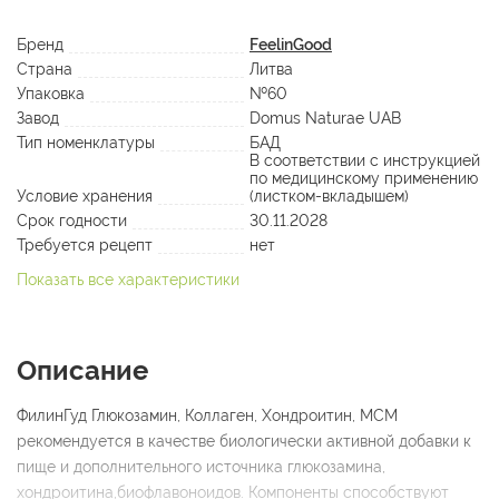
Бренд
FeelinGood
Страна
Литва
Упаковка
№60
Завод
Domus Naturae UAB
Тип номенклатуры
БАД
В соответствии с инструкцией
по медицинскому применению
Условие хранения
(листком-вкладышем)
Срок годности
30.11.2028
Требуется рецепт
нет
Показать все характеристики
Описание
ФилинГуд Глюкозамин, Коллаген, Хондроитин, МСМ
рекомендуется в качестве биологически активной добавки к
пище и дополнительного источника глюкозамина,
хондроитина,биофлавоноидов. Компоненты способствуют