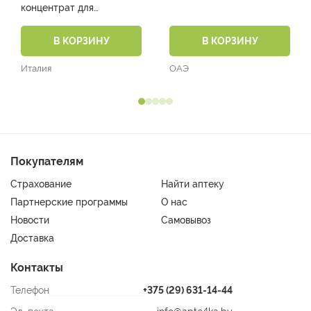
концентрат для
приготовления
инфузионного раствора
В КОРЗИНУ
В КОРЗИНУ
25 мг/мл амп. 2 мл №5)
Италия
ОАЭ
Покупателям
Страхование
Найти аптеку
Партнерские программы
О нас
Новости
Самовывоз
Доставка
Контакты
Телефон
+375 (29) 631-14-44