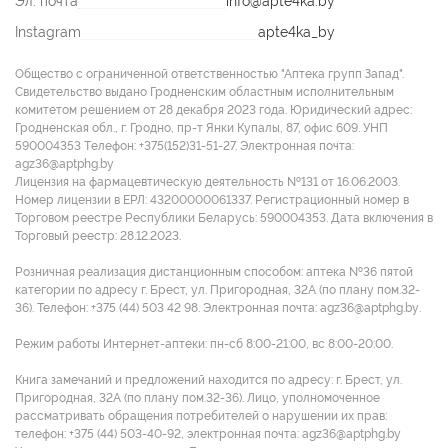
Эл. почта
info@apte4ka.by
Instagram
apte4ka_by
Общество с ограниченной ответственностью "Аптека групп Запад".
Свидетельство выдано Гродненским областным исполнительным
комитетом решением от 28 декабря 2023 года. Юридический адрес:
Гродненская обл., г. Гродно, пр-т Янки Купалы, 87, офис 609. УНП
590004353 Tелефон: +375(152)31-51-27. Электронная почта:
agz36@aptphg.by
Лицензия на фармацевтическую деятельность №131 от 16.06.2003.
Номер лицензии в ЕРЛ: 43200000061337. Регистрационный номер в
Торговом реестре Республики Беларусь: 590004353. Дата включения в
Торговый реестр: 28.12.2023.
Розничная реализация дистанционным способом: аптека №36 пятой
категории по адресу г. Брест, ул. Пригородная, 32А (по плану пом.32-
36). Телефон: +375 (44) 503 42 98. Электронная почта: agz36@aptphg.by.
Режим работы Интернет-аптеки: пн-сб 8:00-21:00, вс 8:00-20:00.
Книга замечаний и предложений находится по адресу: г. Брест, ул.
Пригородная, 32А (по плану пом.32-36). Лицо, уполномоченное
рассматривать обращения потребителей о нарушении их прав:
телефон: +375 (44) 503-40-92, электронная почта: agz36@aptphg.by