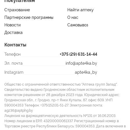
Покупателям
Страхование
Найти аптеку
Партнерские программы
О нас
Новости
Самовывоз
Доставка
Контакты
Телефон
+375 (29) 631-14-44
Эл. почта
info@apte4ka.by
Instagram
apte4ka_by
Общество с ограниченной ответственностью "Аптека групп Запад".
Свидетельство выдано Гродненским областным исполнительным
комитетом решением от 28 декабря 2023 года. Юридический адрес:
Гродненская обл., г. Гродно, пр-т Янки Купалы, 87, офис 609. УНП
590004353 Tелефон: +375(152)31-51-27. Электронная почта:
agz36@aptphg.by
Лицензия на фармацевтическую деятельность №131 от 16.06.2003.
Номер лицензии в ЕРЛ: 43200000061337. Регистрационный номер в
Торговом реестре Республики Беларусь: 590004353. Дата включения в