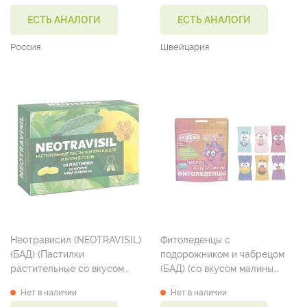
ЕСТЬ АНАЛОГИ
ЕСТЬ АНАЛОГИ
Россия
Швейцария
Неотрависил (NEOTRAVISIL)
Фитоледенцы с
(БАД) (Пастилки
подорожником и чабрецом
растительные со вкусом
(БАД) (со вкусом малины
меда и лимона пастилки 2,5 г
леденцы 3250 мг №30)
Нет в наличии
Нет в наличии
№24)