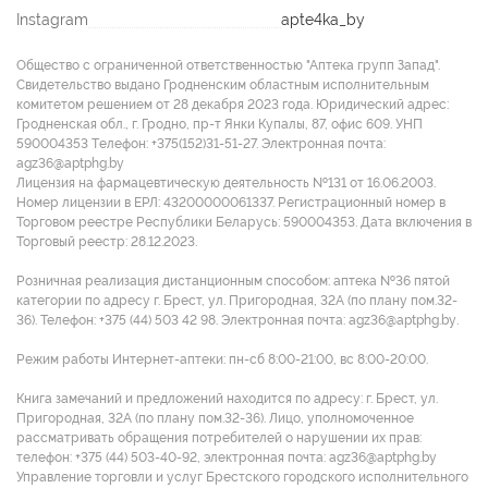
Instagram
apte4ka_by
Общество с ограниченной ответственностью "Аптека групп Запад".
Свидетельство выдано Гродненским областным исполнительным
комитетом решением от 28 декабря 2023 года. Юридический адрес:
Гродненская обл., г. Гродно, пр-т Янки Купалы, 87, офис 609. УНП
590004353 Tелефон: +375(152)31-51-27. Электронная почта:
agz36@aptphg.by
Лицензия на фармацевтическую деятельность №131 от 16.06.2003.
Номер лицензии в ЕРЛ: 43200000061337. Регистрационный номер в
Торговом реестре Республики Беларусь: 590004353. Дата включения в
Торговый реестр: 28.12.2023.
Розничная реализация дистанционным способом: аптека №36 пятой
категории по адресу г. Брест, ул. Пригородная, 32А (по плану пом.32-
36). Телефон: +375 (44) 503 42 98. Электронная почта: agz36@aptphg.by.
Режим работы Интернет-аптеки: пн-сб 8:00-21:00, вс 8:00-20:00.
Книга замечаний и предложений находится по адресу: г. Брест, ул.
Пригородная, 32А (по плану пом.32-36). Лицо, уполномоченное
рассматривать обращения потребителей о нарушении их прав:
телефон: +375 (44) 503-40-92, электронная почта: agz36@aptphg.by
Управление торговли и услуг Брестского городского исполнительного