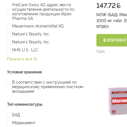
147.72
FreiCare Swiss AG адрес места
осуществления деятельности по
изготовлению продукции Alpex
NOW (БАД) (Маг
Pharma SA
1000 мг табл. 1566 мг±10%
Mauermann Arzneimittel KG
№180)
Nature's Bounty, Inc.
В КОРЗИНУ
Naturе's Bounty, Inc.
NHS U.S., LLC
США
Показать все 31
Условие хранения
В соответствии с инструкцией по
медицинскому применению (листком-
вкладышем)
Тип номенклатуры
БАД
Медикамент