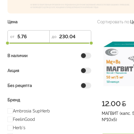
Цена
Сортировать по:
Ц
от
до
В наличии
Акция
Без рецепта
Бренд
12.00
Ambrosia SupHerb
МАГВИТ (капс. 
FeelinGood
№10х5)
Herb's