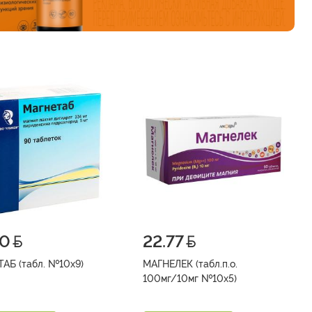
00
22.77
МАГНЕТАБ (табл. №10х9)
МАГНЕЛЕК (табл.п.о.
100мг/10мг №10х5)