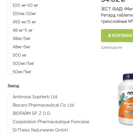
100 мг+10 мг
ЗЕСТ (БАД) (Ма
100мг/10мг
Ретард таблетки
трехслойные №
450 мг/5 мг
48 мг+5 мг
В КОРЗИНУ
48мг/5мг
48мг+5мг
Швейцария
500 мг
500мг/5мг
50мг/5мг
Завод
Ambrosia SupHerb Ltd.
Biocaro Pharmaceutical Co. Ltd.
BIOFARM SP. Z O.O.
Cooperation Pharmaceutique Francaise
Dr.Theiss Naturwaren GmbH