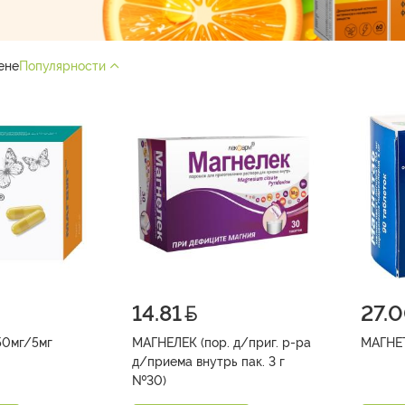
ене
Популярности
14.81
27.
50мг/5мг
МАГНЕЛЕК (пор. д/приг. р-ра
д/приема внутрь пак. 3 г
№30)