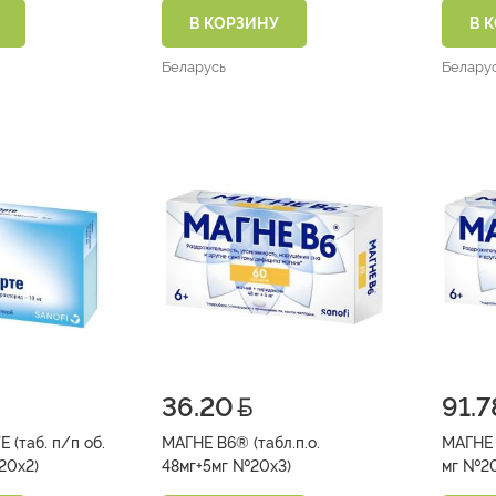
В КОРЗИНУ
В 
Беларусь
Белару
36.20
91.7
 (таб. п/п об.
МАГНЕ В6® (табл.п.о.
МАГНЕ В
+10 мг №20х2)
48мг+5мг №20х3)
мг №2