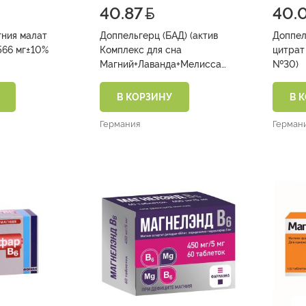
40.87
40.
ния малат
Доппельгерц (БАД) (актив
Доппел
Комплекс для сна
цитрат 150 мг
Магний+Лаванда+Мелисса
№30)
табл. 1365 мг №30)
В КОРЗИНУ
В 
Германия
Герман