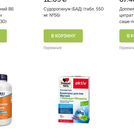
гний B6
Судорогинум (БАД) (табл. 550
Доппел
мг №56)
цитрат 400 
30)
саше-п
В КОРЗИНУ
В 
Германия
Герман