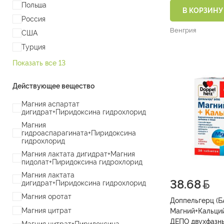
Польша
В КОРЗИНУ
Россия
Венгрия
США
Турция
Показать все 13
Действующее вещество
Магния аспартат
дигидрат+Пиридоксина гидрохлорид
Магния
гидроаспарагината+Пиридоксина
гидрохлорид
Магния лактата дигидрат+Магния
пидолат+Пиридоксина гидрохлорид
Магния лактата
38.68
дигидрат+Пиридоксина гидрохлорид
Магния оротат
Доппельгерц (Б
Магния цитрат
Магний+Кальций
ДЕПО двухфазные табл. 