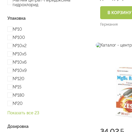
Магния цитрат+Пиридоксина
мг №30)
гидрохлорид
В КОРЗИНУ
Упаковка
Германия
№10
№100
№10х2
№10х5
№10х6
№10х9
№120
№15
№180
№20
Показать все 23
Дозировка
34.02