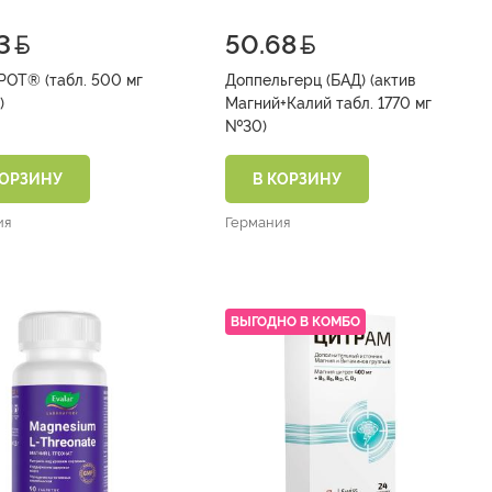
3
50.68
ОТ® (табл. 500 мг
Доппельгерц (БАД) (актив
)
Магний+Калий табл. 1770 мг
№30)
КОРЗИНУ
В КОРЗИНУ
ия
Германия
ВЫГОДНО В КОМБО