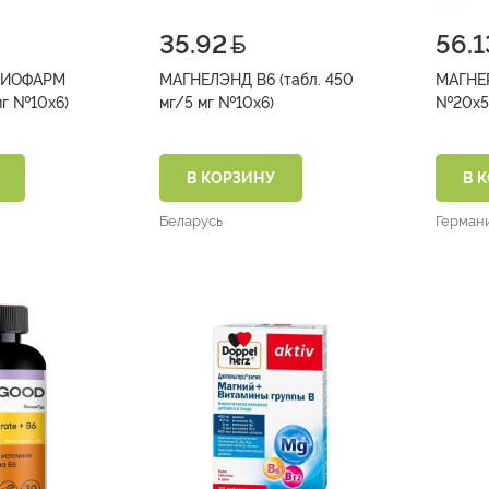
35.92
56.1
БИОФАРМ
МАГНЕЛЭНД В6 (табл. 450
МАГНЕР
(табл. 500мг/5мг №10х6)
мг/5 мг №10х6)
№20х5
В КОРЗИНУ
В 
Беларусь
Герман