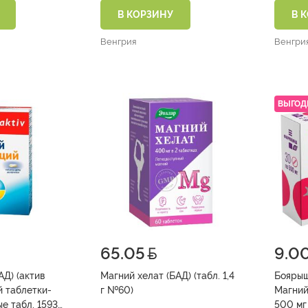
В КОРЗИНУ
В 
Венгрия
Венгри
ВЫГОД
65.05
9.0
АД) (актив
Магний хелат (БАД) (табл. 1,4
Боярыш
 таблетки-
г №60)
Магний
1593