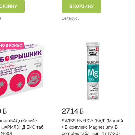
КОРЗИНУ
В КОРЗИНУ
я
Беларусь
НО В КОМБО
0
27.14
ник (БАД) (Калий +
SWISS ENERGY (БАД) (Магний
 ФАРМЛЭНД БИО таб.
+ В комплекс Magnesium+ B
500 мг №30)
complex табл. шип. 4 г №20)