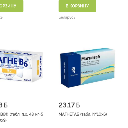
КОРЗИНУ
В КОРЗИНУ
сь
Беларусь
8
23.17
6® (табл. п.о. 48 мг+5
МАГНЕТАБ (табл. №10х6)
0х9)