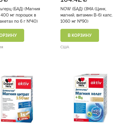
ьгерц (БАД) (Магния
NOW (БАД) (ЗМА (Цинк,
мг порошок в
магний, витамин В-6) капс.
акетах по 6 г №40)
1060 мг №90)
КОРЗИНУ
В КОРЗИНУ
ия
США