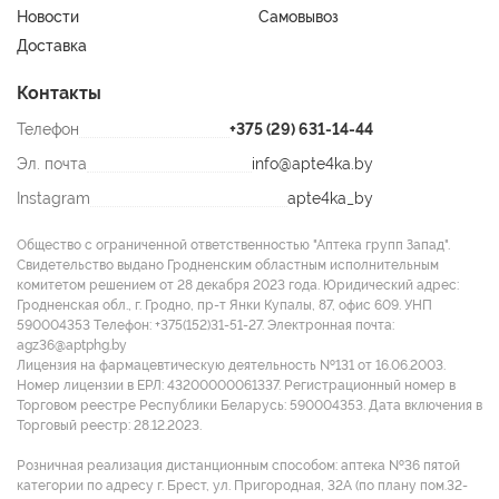
Новости
Самовывоз
Доставка
Контакты
Телефон
+375 (29) 631-14-44
Эл. почта
info@apte4ka.by
Instagram
apte4ka_by
Общество с ограниченной ответственностью "Аптека групп Запад".
Свидетельство выдано Гродненским областным исполнительным
комитетом решением от 28 декабря 2023 года. Юридический адрес:
Гродненская обл., г. Гродно, пр-т Янки Купалы, 87, офис 609. УНП
590004353 Tелефон: +375(152)31-51-27. Электронная почта:
agz36@aptphg.by
Лицензия на фармацевтическую деятельность №131 от 16.06.2003.
Номер лицензии в ЕРЛ: 43200000061337. Регистрационный номер в
Торговом реестре Республики Беларусь: 590004353. Дата включения в
Торговый реестр: 28.12.2023.
Розничная реализация дистанционным способом: аптека №36 пятой
категории по адресу г. Брест, ул. Пригородная, 32А (по плану пом.32-