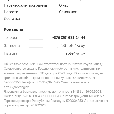
Индивидуальная непереносимость компонентов.
Партнерские программы
О нас
Новости
Самовывоз
Доставка
Контакты
Телефон
+375 (29) 631-14-44
Эл. почта
info@apte4ka.by
Instagram
apte4ka_by
Общество с ограниченной ответственностью "Аптека групп Запад".
Свидетельство выдано Гродненским областным исполнительным
комитетом решением от 28 декабря 2023 года. Юридический адрес:
Гродненская обл., г. Гродно, пр-т Янки Купалы, 87, офис 609. УНП
590004353 Tелефон: +375(152)31-51-27. Электронная почта:
agz36@aptphg.by
Лицензия на фармацевтическую деятельность №131 от 16.06.2003.
Номер лицензии в ЕРЛ: 43200000061337. Регистрационный номер в
Торговом реестре Республики Беларусь: 590004353. Дата включения в
Торговый реестр: 28.12.2023.