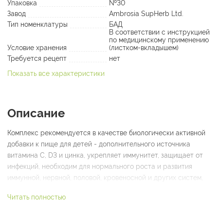
Упаковка
№30
Завод
Ambrosia SupHerb Ltd.
Тип номенклатуры
БАД
В соответствии с инструкцией
по медицинскому применению
Условие хранения
(листком-вкладышем)
Требуется рецепт
нет
Показать все характеристики
Описание
Комплекс рекомендуется в качестве биологически активной
добавки к пище для детей - дополнительного источника
витамина С, D3 и цинка, укрепляет иммунитет, защищает от
инфекций, необходим для нормального роста и развития
иммунной, нервной, половой, кровеносной и других систем,
костно-мышечного аппарата. Содержит органическую форму
Читать полностью
цинка (цитрат цинка) с максимальной биодоступностью и
отсутствием побочных эффектов со стороны ЖКТ (тошнота).