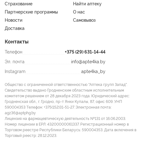
Methoxydibenzoylmethane, Bis Ethylhexyloxyphenol
Страхование
Найти аптеку
Methoxyphenyl Triazine, PEG-30 Dipolyhydroxystearate, PEG-
Партнерские программы
О нас
10 Dimethicone, Polymethyl Methacrylate, Sodium Chloride,
Новости
Самовывоз
Acetyl Tyrosine, Proline, Bisabolol, Adenosine Triphosphate,
Доставка
Hydrolyzed Vegetable Protein, Epigallocatechin Gallate, Algin,
Sodium Hyaluronate, Silica, Disteardimonium Hectorite,
Контакты
Dimethicone, Dimethiconol, Glyceryl Stearate, PEG-8,
Телефон
+375 (29) 631-14-44
Tocopheryl Acetate, Tocopherol, Ascorbyl Palmitate, Ascorbic
Acid, Citric Acid, Phenoxyethanol, Ethylhexylglycerin, Disodium
Эл. почта
info@apte4ka.by
EDTA.
Instagram
apte4ka_by
Общество с ограниченной ответственностью "Аптека групп Запад".
Свидетельство выдано Гродненским областным исполнительным
комитетом решением от 28 декабря 2023 года. Юридический адрес:
Гродненская обл., г. Гродно, пр-т Янки Купалы, 87, офис 609. УНП
590004353 Tелефон: +375(152)31-51-27. Электронная почта:
agz36@aptphg.by
Лицензия на фармацевтическую деятельность №131 от 16.06.2003.
Номер лицензии в ЕРЛ: 43200000061337. Регистрационный номер в
Торговом реестре Республики Беларусь: 590004353. Дата включения в
Торговый реестр: 28.12.2023.