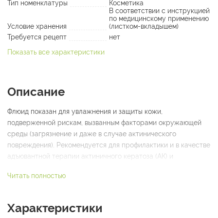
Тип номенклатуры
Косметика
В соответствии с инструкцией
по медицинскому применению
Условие хранения
(листком-вкладышем)
Требуется рецепт
нет
Показать все характеристики
Описание
Флюид показан для увлажнения и защиты кожи,
подверженной рискам, вызванным факторами окружающей
среды (загрязнение и даже в случае актинического
повреждения). Рекомендуется для профилактики и в качестве
адъювантной терапии актиничного кератоза (АК) и
немеланомного рака кожи (NMSC). Текстура представляет
Читать полностью
собой жидкую эмульсию. Водостойкий. Подходит для
чувствительной кожи, нежной и склонной к образованию
эритемы и образованию пятен на коже.
Характеристики