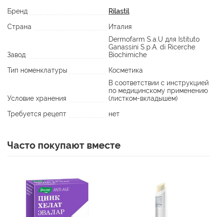
Активные компоненты:
Бренд
Rilastil
Страна
Италия
- Солнцезащитные фильтры SPF50+ UVB 131 и UVA 53
Dermofarm S.a.U для Istituto
Ganassini S.p.A. di Ricerche
гарантируют мощную защиту от вредного воздействия
Завод
Biochimiche
солнечных лучей.
Тип номенклатуры
Косметика
В соответствии с инструкцией
- Ниацинамид 5% обеспечивает фотозащиту и
по медицинскому применению
реструктуризацию эпидермального барьера.
Условие хранения
(листком-вкладышем)
Требуется рецепт
нет
- ДНК восстанавливающий комплекс (ацетилтирозин, пролин,
растительные белки, АТФ) оказывает антиоксидантное
Часто покупают вместе
действие и восстанавливает ДНК.
- Эпигалокатехин Галлат и Витамин E оказывают
антиоксидантное действие.
- Альфа-бисаболол успокаивает кожу.