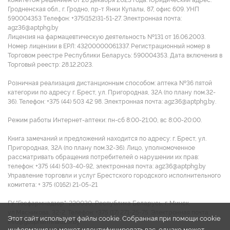
Гродненская обл., г. Гродно, пр-т Янки Купалы, 87, офис 609. УНП
590004353 Tелефон: +375(152)31-51-27. Электронная почта:
agz36@aptphg.by
Лицензия на фармацевтическую деятельность №131 от 16.06.2003.
Номер лицензии в ЕРЛ: 43200000061337. Регистрационный номер в
Торговом реестре Республики Беларусь: 590004353. Дата включения в
Торговый реестр: 28.12.2023.
Розничная реализация дистанционным способом: аптека №36 пятой
категории по адресу г. Брест, ул. Пригородная, 32А (по плану пом.32-
36). Телефон: +375 (44) 503 42 98. Электронная почта: agz36@aptphg.by.
Режим работы Интернет-аптеки: пн-сб 8:00-21:00, вс 8:00-20:00.
Книга замечаний и предложений находится по адресу: г. Брест, ул.
Пригородная, 32А (по плану пом.32-36). Лицо, уполномоченное
рассматривать обращения потребителей о нарушении их прав:
телефон: +375 (44) 503-40-92, электронная почта: agz36@aptphg.by
Управление торговли и услуг Брестского городского исполнительного
комитета: + 375 (0162) 21-05-21
ГУ "Госфармнадзор": 220030, Республика Беларусь, г. Минск,
ул.Мясникова, 32-2. Телефон: +375 (17) 271-25-75. Электронная почта:
Этот сайт использует файлы cookie. Собранная при помощи cookie
info@gospharmnadzor.by
информация не может идентифицировать вас, однако может