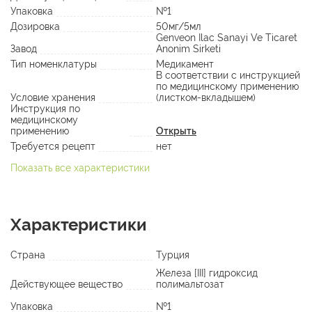
Упаковка
№1
Дозировка
50мг/5мл
Genveon Ilac Sanayi Ve Ticaret
Завод
Anonim Sirketi
Тип номенклатуры
Медикамент
В соответствии с инструкцией
по медицинскому применению
Условие хранения
(листком-вкладышем)
Инструкция по
медицинскому
применению
Открыть
Требуется рецепт
нет
Показать все характеристики
Характеристики
Страна
Турция
Железа [III] гидроксид
Действующее вещество
полимальтозат
Упаковка
№1