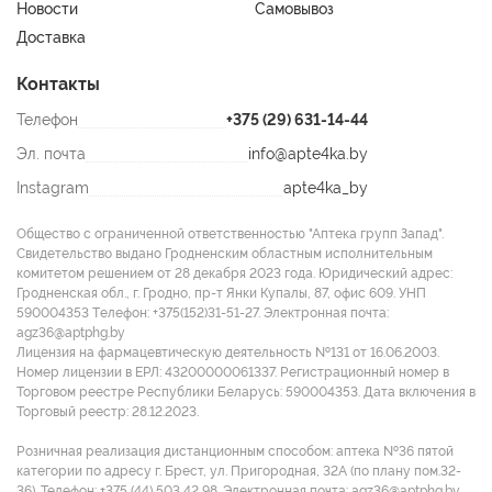
Новости
Самовывоз
Доставка
Контакты
Телефон
+375 (29) 631-14-44
Эл. почта
info@apte4ka.by
Instagram
apte4ka_by
Общество с ограниченной ответственностью "Аптека групп Запад".
Свидетельство выдано Гродненским областным исполнительным
комитетом решением от 28 декабря 2023 года. Юридический адрес:
Гродненская обл., г. Гродно, пр-т Янки Купалы, 87, офис 609. УНП
590004353 Tелефон: +375(152)31-51-27. Электронная почта:
agz36@aptphg.by
Лицензия на фармацевтическую деятельность №131 от 16.06.2003.
Номер лицензии в ЕРЛ: 43200000061337. Регистрационный номер в
Торговом реестре Республики Беларусь: 590004353. Дата включения в
Торговый реестр: 28.12.2023.
Розничная реализация дистанционным способом: аптека №36 пятой
категории по адресу г. Брест, ул. Пригородная, 32А (по плану пом.32-
36). Телефон: +375 (44) 503 42 98. Электронная почта: agz36@aptphg.by.