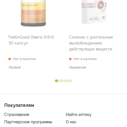
FeelinGood Омега 3+6+9,
Селеник с длительным
30 капсул
высвобождением
действующих веществ
(БАД) (капс. 860 мг №30)
Нет в наличии
Нет в наличии
Латвия
Германия
Покупателям
Страхование
Найти аптеку
Партнерские программы
О нас