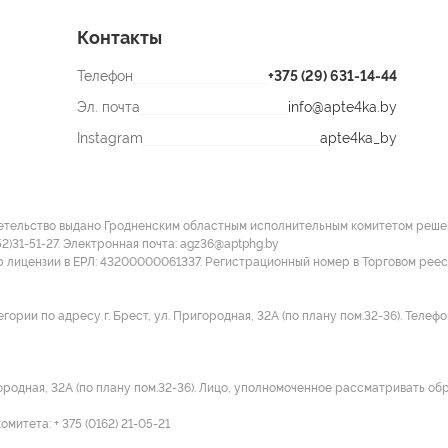
Контакты
Телефон
+375 (29) 631-14-44
Эл. почта
info@apte4ka.by
Instagram
apte4ka_by
етельство выдано Гродненским областным исполнительным комитетом решение
52)31-51-27. Электронная почта: agz36@aptphg.by
р лицензии в ЕРЛ: 43200000061337. Регистрационный номер в Торговом рее
ии по адресу г. Брест, ул. Пригородная, 32А (по плану пом.32-36). Телефон:
городная, 32А (по плану пом.32-36). Лицо, уполномоченное рассматривать об
итета: + 375 (0162) 21-05-21