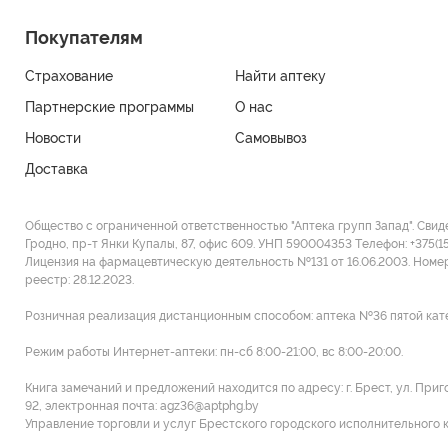
Покупателям
Страхование
Найти аптеку
Партнерские программы
О нас
Новости
Самовывоз
Доставка
Общество с ограниченной ответственностью "Аптека групп Запад". Свид
Гродно, пр-т Янки Купалы, 87, офис 609. УНП 590004353 Tелефон: +375(1
Лицензия на фармацевтическую деятельность №131 от 16.06.2003. Номе
реестр: 28.12.2023.
Розничная реализация дистанционным способом: аптека №36 пятой категор
Режим работы Интернет-аптеки: пн-сб 8:00-21:00, вс 8:00-20:00.
Книга замечаний и предложений находится по адресу: г. Брест, ул. При
92, электронная почта: agz36@aptphg.by
Управление торговли и услуг Брестского городского исполнительного ком