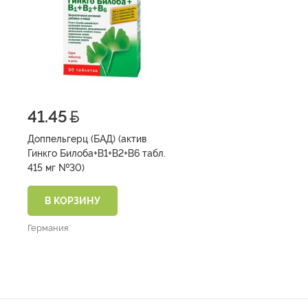
41.45
Доппельгерц (БАД) (актив
Гинкго Билоба+В1+В2+В6 табл.
415 мг №30)
В КОРЗИНУ
Германия