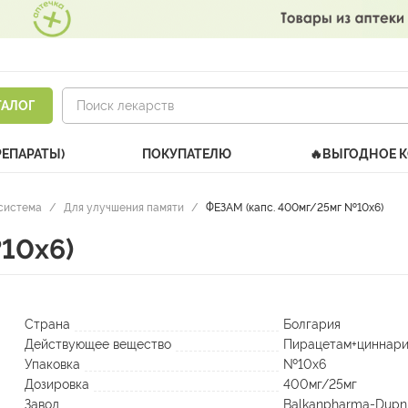
ТАЛОГ
РЕПАРАТЫ)
ПОКУПАТЕЛЮ
🔥ВЫГОДНОЕ 
система
/
Для улучшения памяти
/
ФЕЗАМ (капс. 400мг/25мг №10х6)
10х6)
Страна
Болгария
Действующее вещество
Пирацетам+циннари
Упаковка
№10х6
Дозировка
400мг/25мг
Завод
Balkanpharma-Dupni