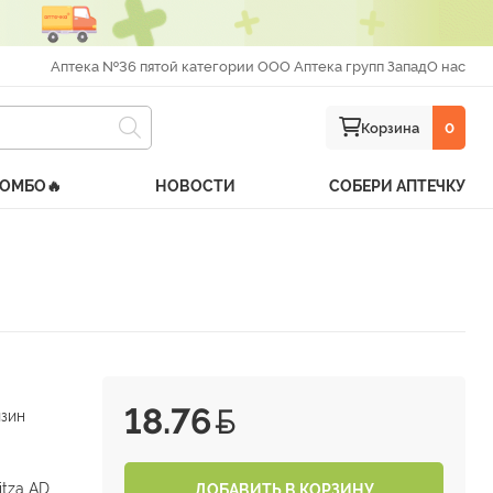
Аптека №36 пятой категории ООО Аптека групп Запад
О нас
Корзина
0
КОМБО🔥
НОВОСТИ
СОБЕРИ АПТЕЧКУ
18.76
зин
tza AD
ДОБАВИТЬ В КОРЗИНУ