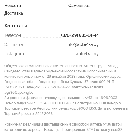
Новости
Самовывоз
Доставка
Контакты
Телефон
+375 (29) 631-14-44
Эл. почта
info@apte4ka.by
Instagram
apte4ka_by
Общество с ограниченной ответственностью "Аптека групп Запад".
Свидетельство выдано Гродненским областным исполнительным
комитетом решением от 28 декабря 2023 года. Юридический адрес:
Гродненская обл., г. Гродно, пр-т Янки Купалы, 87, офис 609. УНП
590004353 Tелефон: +375(152)31-51-27. Электронная почта:
agz36@aptphg.by
Лицензия на фармацевтическую деятельность №131 от 16.06.2003.
Номер лицензии в ЕРЛ: 43200000061337. Регистрационный номер в
Торговом реестре Республики Беларусь: 590004353. Дата включения в
Торговый реестр: 28.12.2023.
Розничная реализация дистанционным способом: аптека №36 пятой
категории по адресу г. Брест, ул. Пригородная, 32А (по плану пом.32-