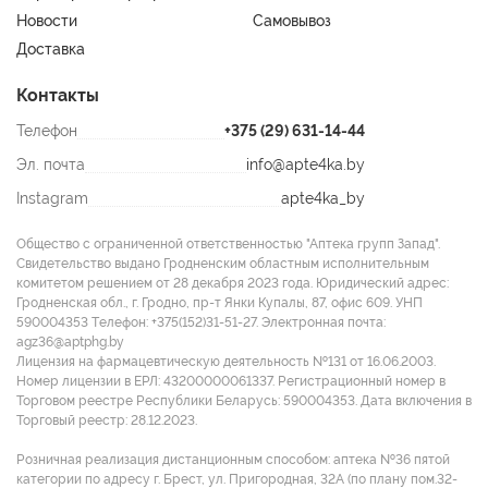
Новости
Самовывоз
Доставка
Контакты
Телефон
+375 (29) 631-14-44
Эл. почта
info@apte4ka.by
Instagram
apte4ka_by
Общество с ограниченной ответственностью "Аптека групп Запад".
Свидетельство выдано Гродненским областным исполнительным
комитетом решением от 28 декабря 2023 года. Юридический адрес:
Гродненская обл., г. Гродно, пр-т Янки Купалы, 87, офис 609. УНП
590004353 Tелефон: +375(152)31-51-27. Электронная почта:
agz36@aptphg.by
Лицензия на фармацевтическую деятельность №131 от 16.06.2003.
Номер лицензии в ЕРЛ: 43200000061337. Регистрационный номер в
Торговом реестре Республики Беларусь: 590004353. Дата включения в
Торговый реестр: 28.12.2023.
Розничная реализация дистанционным способом: аптека №36 пятой
категории по адресу г. Брест, ул. Пригородная, 32А (по плану пом.32-