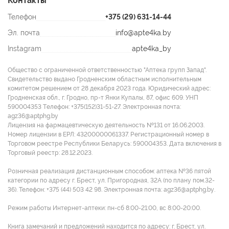
Контакты
Телефон
+375 (29) 631-14-44
Эл. почта
info@apte4ka.by
Instagram
apte4ka_by
Общество с ограниченной ответственностью "Аптека групп Запад".
Свидетельство выдано Гродненским областным исполнительным
комитетом решением от 28 декабря 2023 года. Юридический адрес:
Гродненская обл., г. Гродно, пр-т Янки Купалы, 87, офис 609. УНП
590004353 Tелефон: +375(152)31-51-27. Электронная почта:
agz36@aptphg.by
Лицензия на фармацевтическую деятельность №131 от 16.06.2003.
Номер лицензии в ЕРЛ: 43200000061337. Регистрационный номер в
Торговом реестре Республики Беларусь: 590004353. Дата включения в
Торговый реестр: 28.12.2023.
Розничная реализация дистанционным способом: аптека №36 пятой
категории по адресу г. Брест, ул. Пригородная, 32А (по плану пом.32-
36). Телефон: +375 (44) 503 42 98. Электронная почта: agz36@aptphg.by.
Режим работы Интернет-аптеки: пн-сб 8:00-21:00, вс 8:00-20:00.
Книга замечаний и предложений находится по адресу: г. Брест, ул.