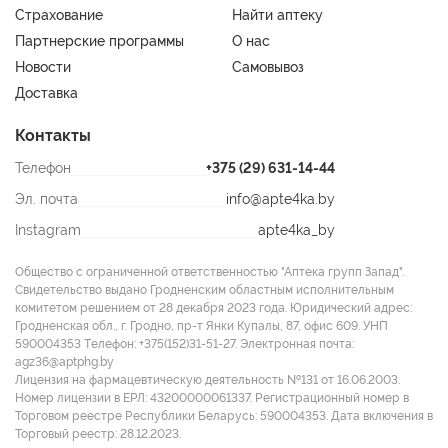
Страхование
Найти аптеку
Партнерские программы
О нас
Новости
Самовывоз
Доставка
Контакты
Телефон
+375 (29) 631-14-44
Эл. почта
info@apte4ka.by
Instagram
apte4ka_by
Общество с ограниченной ответственностью "Аптека групп Запад".
Свидетельство выдано Гродненским областным исполнительным
комитетом решением от 28 декабря 2023 года. Юридический адрес:
Гродненская обл., г. Гродно, пр-т Янки Купалы, 87, офис 609. УНП
590004353 Tелефон: +375(152)31-51-27. Электронная почта:
agz36@aptphg.by
Лицензия на фармацевтическую деятельность №131 от 16.06.2003.
Номер лицензии в ЕРЛ: 43200000061337. Регистрационный номер в
Торговом реестре Республики Беларусь: 590004353. Дата включения в
Торговый реестр: 28.12.2023.