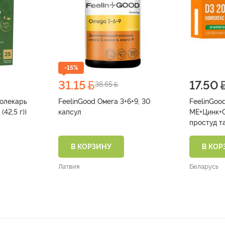
-15%
31.15
17.50
36.65
толекарь
FeelinGood Омега 3+6+9, 30
FeelinGood
5 (42,5 г))
капсул
ME+Цинк+С
В КОРЗИНУ
В КОР
Латвия
Беларусь