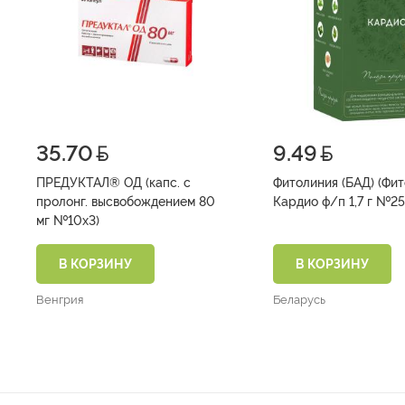
35.70
9.49
ПРЕДУКТАЛ® ОД (капс. с
Фитолиния (БАД) (Фи
пролонг. высвобождением 80
Кардио ф/п 1,7 г №2
мг №10х3)
В КОРЗИНУ
В КОРЗИНУ
Венгрия
Беларусь