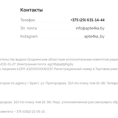
Контакты
Телефон
+375 (29) 631-14-44
Эл. почта
info@apte4ka.by
Instagram
apte4ka_by
етельство выдано Гродненским областным исполнительным комитетом решение
52)31-51-27. Электронная почта: agz36@aptphg.by
р лицензии в ЕРЛ: 43200000061337. Регистрационный номер в Торговом рее
ии по адресу г. Брест, ул. Пригородная, 32А (по плану пом.32-36). Телефон:
городная, 32А (по плану пом.32-36). Лицо, уполномоченное рассматривать об
итета: + 375 (0162) 21-05-21