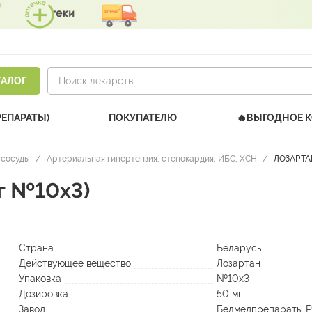
ТАЛОГ
РЕПАРАТЫ)
ПОКУПАТЕЛЮ
🔥ВЫГОДНОЕ 
 сосуды
/
Артериальная гипертензия, стенокардия, ИБС, ХСН
/
ЛОЗАРТАН
мг №10х3)
Страна
Беларусь
Действующее вещество
Лозартан
Упаковка
№10х3
Дозировка
50 мг
Завод
Белмедпрепараты 