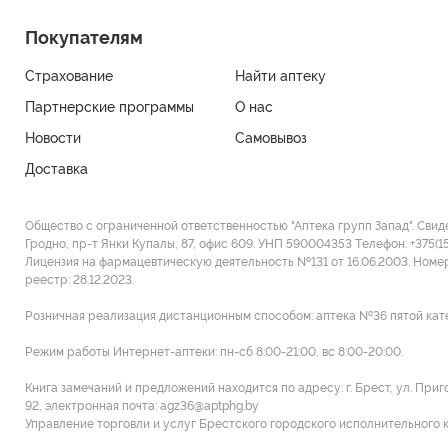
Покупателям
Страхование
Найти аптеку
Партнерские программы
О нас
Новости
Самовывоз
Доставка
Общество с ограниченной ответственностью "Аптека групп Запад". Свид
Гродно, пр-т Янки Купалы, 87, офис 609. УНП 590004353 Tелефон: +375(1
Лицензия на фармацевтическую деятельность №131 от 16.06.2003. Номе
реестр: 28.12.2023.
Розничная реализация дистанционным способом: аптека №36 пятой категор
Режим работы Интернет-аптеки: пн-сб 8:00-21:00, вс 8:00-20:00.
Книга замечаний и предложений находится по адресу: г. Брест, ул. При
92, электронная почта: agz36@aptphg.by
Управление торговли и услуг Брестского городского исполнительного ком