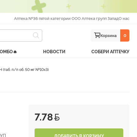
Аптека №36 пятой категории ООО Аптека групп Запад
О нас
Корзина
0
КОМБО🔥
НОВОСТИ
СОБЕРИ АПТЕЧКУ
 (таб. п/п об. 50 мг №10х3)
7.78
РУП
ДОБАВИТЬ В КОРЗИНУ