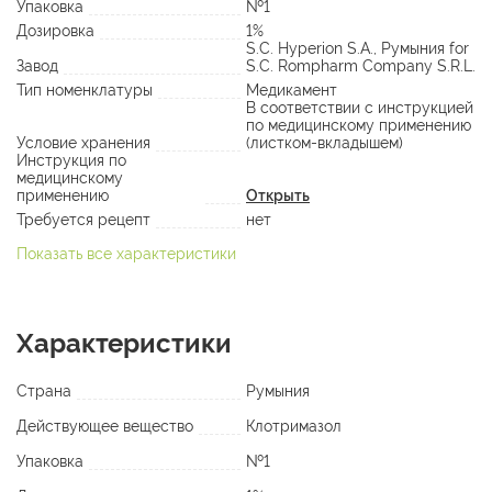
Упаковка
№1
Дозировка
1%
S.C. Hyperion S.A., Румыния for
Завод
S.C. Rompharm Company S.R.L.
Тип номенклатуры
Медикамент
В соответствии с инструкцией
по медицинскому применению
Условие хранения
(листком-вкладышем)
Инструкция по
медицинскому
применению
Открыть
Требуется рецепт
нет
Показать все характеристики
Характеристики
Страна
Румыния
Действующее вещество
Клотримазол
Упаковка
№1