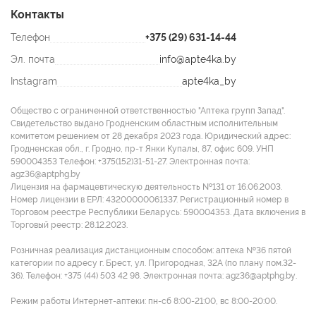
Контакты
Телефон
+375 (29) 631-14-44
Эл. почта
info@apte4ka.by
Instagram
apte4ka_by
Общество с ограниченной ответственностью "Аптека групп Запад".
Свидетельство выдано Гродненским областным исполнительным
комитетом решением от 28 декабря 2023 года. Юридический адрес:
Гродненская обл., г. Гродно, пр-т Янки Купалы, 87, офис 609. УНП
590004353 Tелефон: +375(152)31-51-27. Электронная почта:
agz36@aptphg.by
Лицензия на фармацевтическую деятельность №131 от 16.06.2003.
Номер лицензии в ЕРЛ: 43200000061337. Регистрационный номер в
Торговом реестре Республики Беларусь: 590004353. Дата включения в
Торговый реестр: 28.12.2023.
Розничная реализация дистанционным способом: аптека №36 пятой
категории по адресу г. Брест, ул. Пригородная, 32А (по плану пом.32-
36). Телефон: +375 (44) 503 42 98. Электронная почта: agz36@aptphg.by.
Режим работы Интернет-аптеки: пн-сб 8:00-21:00, вс 8:00-20:00.