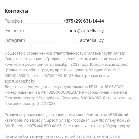
Контакты
Телефон
+375 (29) 631-14-44
Эл. почта
info@apte4ka.by
Instagram
apte4ka_by
Общество с ограниченной ответственностью "Аптека групп Запад".
Свидетельство выдано Гродненским областным исполнительным
комитетом решением от 28 декабря 2023 года. Юридический адрес:
Гродненская обл., г. Гродно, пр-т Янки Купалы, 87, офис 609. УНП
590004353 Tелефон: +375(152)31-51-27. Электронная почта:
agz36@aptphg.by
Лицензия на фармацевтическую деятельность №131 от 16.06.2003.
Номер лицензии в ЕРЛ: 43200000061337. Регистрационный номер в
Торговом реестре Республики Беларусь: 590004353. Дата включения в
Торговый реестр: 28.12.2023.
Розничная реализация дистанционным способом: аптека №36 пятой
категории по адресу г. Брест, ул. Пригородная, 32А (по плану пом.32-
36). Телефон: +375 (44) 503 42 98. Электронная почта: agz36@aptphg.by.
Режим работы Интернет-аптеки: пн-сб 8:00-21:00, вс 8:00-20:00.