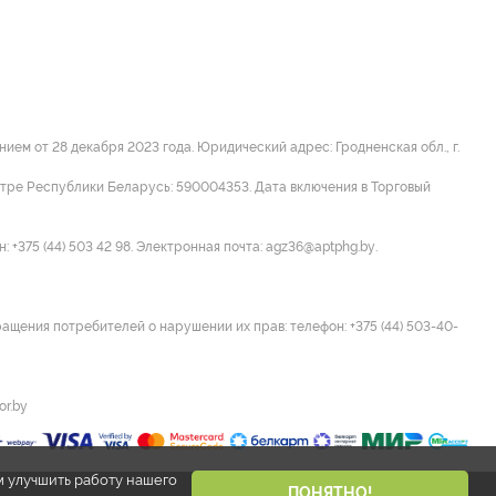
м от 28 декабря 2023 года. Юридический адрес: Гродненская обл., г.
стре Республики Беларусь: 590004353. Дата включения в Торговый
 +375 (44) 503 42 98. Электронная почта: agz36@aptphg.by.
ращения потребителей о нарушении их прав: телефон: +375 (44) 503-40-
or.by
м улучшить работу нашего
ПОНЯТНО!