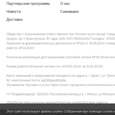
Партнерские программы
О нас
Новости
Самовывоз
Доставка
Общество с ограниченной ответственностью "Аптека групп Запад". Свид
Гродно, пр-т Янки Купалы, 87, офис 609. УНП 590004353 Tелефон: +375(1
Лицензия на фармацевтическую деятельность №131 от 16.06.2003. Номе
реестр: 28.12.2023.
Розничная реализация дистанционным способом: аптека №36 пятой категор
Режим работы Интернет-аптеки: пн-сб 8:00-21:00, вс 8:00-20:00.
Книга замечаний и предложений находится по адресу: г. Брест, ул. При
92, электронная почта: agz36@aptphg.by
Управление торговли и услуг Брестского городского исполнительного ком
ГУ "Госфармнадзор": 220030, Республика Беларусь, г. Минск, ул.Мясников
Обработка персональных данных
Политика cookies
Договор оферты
Этот сайт использует файлы cookie. Собранная при помощи cooki