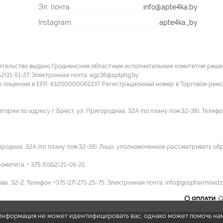
Эл. почта
info@apte4ka.by
Instagram
apte4ka_by
етельство выдано Гродненским областным исполнительным комитетом решение
52)31-51-27. Электронная почта: agz36@aptphg.by
р лицензии в ЕРЛ: 43200000061337. Регистрационный номер в Торговом рее
ии по адресу г. Брест, ул. Пригородная, 32А (по плану пом.32-36). Телефон:
городная, 32А (по плану пом.32-36). Лицо, уполномоченное рассматривать об
итета: + 375 (0162) 21-05-21
а, 32-2. Телефон: +375 (17) 271-25-75. Электронная почта: info@gospharmnadz
e информация не может идентифицировать вас, однако может помочь на