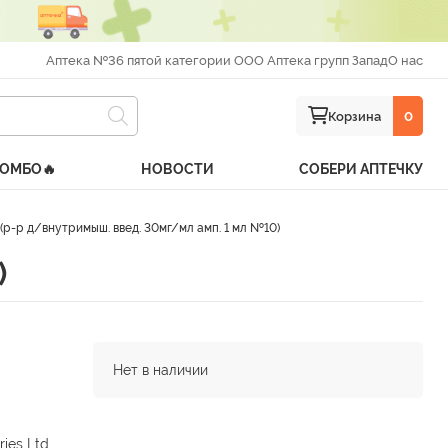
Аптека №36 пятой категории ООО Аптека групп Запад
О нас
Корзина
0
КОМБО🔥
НОВОСТИ
СОБЕРИ АПТЕЧКУ
р-р д/внутримыш. введ. 30мг/мл амп. 1 мл №10)
)
Нет в наличии
ries Ltd