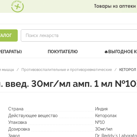
ТАЛОГ
РЕПАРАТЫ)
ПОКУПАТЕЛЮ
🔥ВЫГОДНОЕ 
и мышцы
/
Противовоспалительные и противоревматические
/
КЕТОРОЛ (
введ. 30мг/мл амп. 1 мл №10
Страна
Индия
Действующее вещество
Кеторолак
Упаковка
№10
Дозировка
30мг/мл
Завод
Dr. Reddy`s Laborato