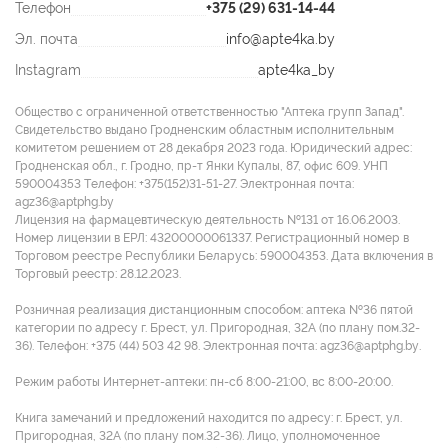
Телефон
+375 (29) 631-14-44
Эл. почта
info@apte4ka.by
Instagram
apte4ka_by
Общество с ограниченной ответственностью "Аптека групп Запад".
Свидетельство выдано Гродненским областным исполнительным
комитетом решением от 28 декабря 2023 года. Юридический адрес:
Гродненская обл., г. Гродно, пр-т Янки Купалы, 87, офис 609. УНП
590004353 Tелефон: +375(152)31-51-27. Электронная почта:
agz36@aptphg.by
Лицензия на фармацевтическую деятельность №131 от 16.06.2003.
Номер лицензии в ЕРЛ: 43200000061337. Регистрационный номер в
Торговом реестре Республики Беларусь: 590004353. Дата включения в
Торговый реестр: 28.12.2023.
Розничная реализация дистанционным способом: аптека №36 пятой
категории по адресу г. Брест, ул. Пригородная, 32А (по плану пом.32-
36). Телефон: +375 (44) 503 42 98. Электронная почта: agz36@aptphg.by.
Режим работы Интернет-аптеки: пн-сб 8:00-21:00, вс 8:00-20:00.
Книга замечаний и предложений находится по адресу: г. Брест, ул.
Пригородная, 32А (по плану пом.32-36). Лицо, уполномоченное