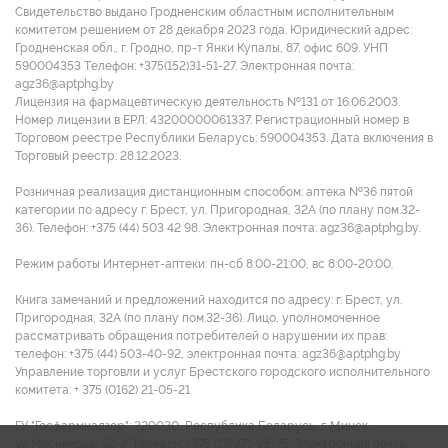
Свидетельство выдано Гродненским областным исполнительным
комитетом решением от 28 декабря 2023 года. Юридический адрес:
Гродненская обл., г. Гродно, пр-т Янки Купалы, 87, офис 609. УНП
590004353 Tелефон: +375(152)31-51-27. Электронная почта:
agz36@aptphg.by
Лицензия на фармацевтическую деятельность №131 от 16.06.2003.
Номер лицензии в ЕРЛ: 43200000061337. Регистрационный номер в
Торговом реестре Республики Беларусь: 590004353. Дата включения в
Торговый реестр: 28.12.2023.
Розничная реализация дистанционным способом: аптека №36 пятой
категории по адресу г. Брест, ул. Пригородная, 32А (по плану пом.32-
36). Телефон: +375 (44) 503 42 98. Электронная почта: agz36@aptphg.by.
Режим работы Интернет-аптеки: пн-сб 8:00-21:00, вс 8:00-20:00.
Книга замечаний и предложений находится по адресу: г. Брест, ул.
Пригородная, 32А (по плану пом.32-36). Лицо, уполномоченное
рассматривать обращения потребителей о нарушении их прав:
телефон: +375 (44) 503-40-92, электронная почта: agz36@aptphg.by
Управление торговли и услуг Брестского городского исполнительного
комитета: + 375 (0162) 21-05-21
ГУ "Госфармнадзор": 220030, Республика Беларусь, г. Минск,
ул.Мясникова, 32-2. Телефон: +375 (17) 271-25-75. Электронная почта: