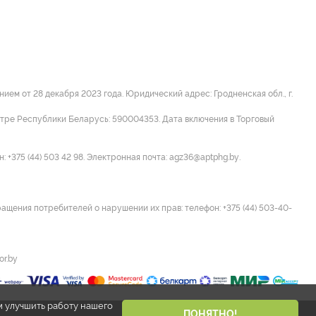
м от 28 декабря 2023 года. Юридический адрес: Гродненская обл., г.
стре Республики Беларусь: 590004353. Дата включения в Торговый
 +375 (44) 503 42 98. Электронная почта: agz36@aptphg.by.
ращения потребителей о нарушении их прав: телефон: +375 (44) 503-40-
or.by
м улучшить работу нашего
ПОНЯТНО!