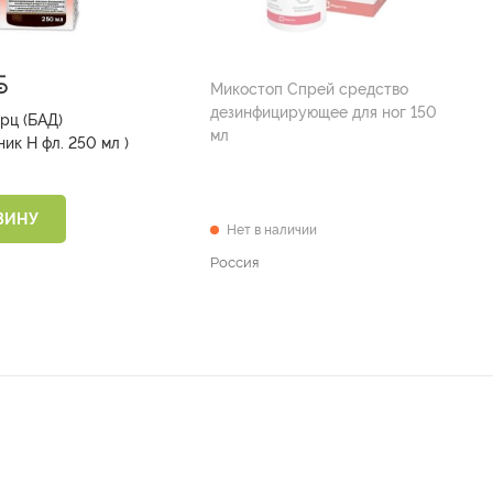
Микостоп Спрей средство
дезинфицирующее для ног 150
рц (БАД)
мл
(Энерготоник Н фл. 250 мл )
ЗИНУ
Нет в наличии
Россия