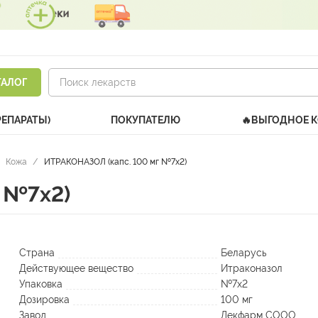
ТАЛОГ
РЕПАРАТЫ)
ПОКУПАТЕЛЮ
🔥ВЫГОДНОЕ 
Кожа
/
ИТРАКОНАЗОЛ (капс. 100 мг №7х2)
 №7х2)
Страна
Беларусь
Действующее вещество
Итраконазол
Упаковка
№7х2
Дозировка
100 мг
Завод
Лекфарм СООО