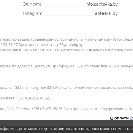
Эл. почта
info@apte4ka.by
Instagram
apte4ka_by
етельство выдано Гродненским областным исполнительным комитетом решение
52)31-51-27. Электронная почта: agz36@aptphg.by
р лицензии в ЕРЛ: 43200000061337. Регистрационный номер в Торговом рее
ии по адресу г. Брест, ул. Пригородная, 32А (по плану пом.32-36). Телефон:
городная, 32А (по плану пом.32-36). Лицо, уполномоченное рассматривать об
итета: + 375 (0162) 21-05-21
а, 32-2. Телефон: +375 (17) 271-25-75. Электронная почта: info@gospharmnadz
e информация не может идентифицировать вас, однако может помочь на