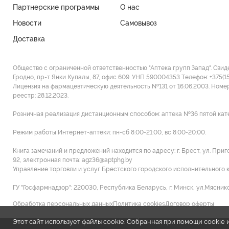
Партнерские программы
О нас
Новости
Самовывоз
Доставка
Общество с ограниченной ответственностью "Аптека групп Запад". Свид
Гродно, пр-т Янки Купалы, 87, офис 609. УНП 590004353 Tелефон: +375(1
Лицензия на фармацевтическую деятельность №131 от 16.06.2003. Номе
реестр: 28.12.2023.
Розничная реализация дистанционным способом: аптека №36 пятой категор
Режим работы Интернет-аптеки: пн-сб 8:00-21:00, вс 8:00-20:00.
Книга замечаний и предложений находится по адресу: г. Брест, ул. При
92, электронная почта: agz36@aptphg.by
Управление торговли и услуг Брестского городского исполнительного ком
ГУ "Госфармнадзор": 220030, Республика Беларусь, г. Минск, ул.Мясников
Обработка персональных данных
Политика cookies
Договор оферты
Этот сайт использует файлы cookie. Собранная при помощи cooki