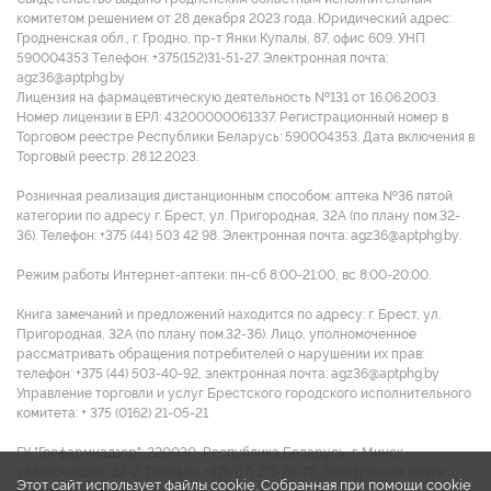
комитетом решением от 28 декабря 2023 года. Юридический адрес:
Гродненская обл., г. Гродно, пр-т Янки Купалы, 87, офис 609. УНП
590004353 Tелефон: +375(152)31-51-27. Электронная почта:
agz36@aptphg.by
Лицензия на фармацевтическую деятельность №131 от 16.06.2003.
Номер лицензии в ЕРЛ: 43200000061337. Регистрационный номер в
Торговом реестре Республики Беларусь: 590004353. Дата включения в
Торговый реестр: 28.12.2023.
Розничная реализация дистанционным способом: аптека №36 пятой
категории по адресу г. Брест, ул. Пригородная, 32А (по плану пом.32-
36). Телефон: +375 (44) 503 42 98. Электронная почта: agz36@aptphg.by.
Режим работы Интернет-аптеки: пн-сб 8:00-21:00, вс 8:00-20:00.
Книга замечаний и предложений находится по адресу: г. Брест, ул.
Пригородная, 32А (по плану пом.32-36). Лицо, уполномоченное
рассматривать обращения потребителей о нарушении их прав:
телефон: +375 (44) 503-40-92, электронная почта: agz36@aptphg.by
Управление торговли и услуг Брестского городского исполнительного
комитета: + 375 (0162) 21-05-21
ГУ "Госфармнадзор": 220030, Республика Беларусь, г. Минск,
ул.Мясникова, 32-2. Телефон: +375 (17) 271-25-75. Электронная почта:
Этот сайт использует файлы cookie. Собранная при помощи cookie