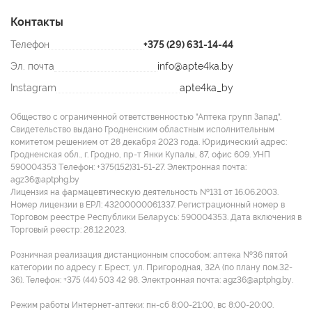
Контакты
Телефон
+375 (29) 631-14-44
Эл. почта
info@apte4ka.by
Instagram
apte4ka_by
Общество с ограниченной ответственностью "Аптека групп Запад".
Свидетельство выдано Гродненским областным исполнительным
комитетом решением от 28 декабря 2023 года. Юридический адрес:
Гродненская обл., г. Гродно, пр-т Янки Купалы, 87, офис 609. УНП
590004353 Tелефон: +375(152)31-51-27. Электронная почта:
agz36@aptphg.by
Лицензия на фармацевтическую деятельность №131 от 16.06.2003.
Номер лицензии в ЕРЛ: 43200000061337. Регистрационный номер в
Торговом реестре Республики Беларусь: 590004353. Дата включения в
Торговый реестр: 28.12.2023.
Розничная реализация дистанционным способом: аптека №36 пятой
категории по адресу г. Брест, ул. Пригородная, 32А (по плану пом.32-
36). Телефон: +375 (44) 503 42 98. Электронная почта: agz36@aptphg.by.
Режим работы Интернет-аптеки: пн-сб 8:00-21:00, вс 8:00-20:00.