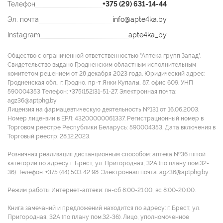
Телефон
+375 (29) 631-14-44
Эл. почта
info@apte4ka.by
Instagram
apte4ka_by
Общество с ограниченной ответственностью "Аптека групп Запад".
Свидетельство выдано Гродненским областным исполнительным
комитетом решением от 28 декабря 2023 года. Юридический адрес:
Гродненская обл., г. Гродно, пр-т Янки Купалы, 87, офис 609. УНП
590004353 Tелефон: +375(152)31-51-27. Электронная почта:
agz36@aptphg.by
Лицензия на фармацевтическую деятельность №131 от 16.06.2003.
Номер лицензии в ЕРЛ: 43200000061337. Регистрационный номер в
Торговом реестре Республики Беларусь: 590004353. Дата включения в
Торговый реестр: 28.12.2023.
Розничная реализация дистанционным способом: аптека №36 пятой
категории по адресу г. Брест, ул. Пригородная, 32А (по плану пом.32-
36). Телефон: +375 (44) 503 42 98. Электронная почта: agz36@aptphg.by.
Режим работы Интернет-аптеки: пн-сб 8:00-21:00, вс 8:00-20:00.
Книга замечаний и предложений находится по адресу: г. Брест, ул.
Пригородная, 32А (по плану пом.32-36). Лицо, уполномоченное