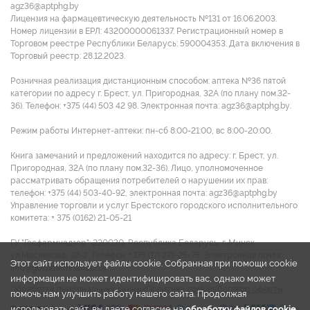
agz36@aptphg.by
Лицензия на фармацевтическую деятельность №131 от 16.06.2003.
Номер лицензии в ЕРЛ: 43200000061337. Регистрационный номер в
Торговом реестре Республики Беларусь: 590004353. Дата включения в
Торговый реестр: 28.12.2023.
Розничная реализация дистанционным способом: аптека №36 пятой
категории по адресу г. Брест, ул. Пригородная, 32А (по плану пом.32-
36). Телефон: +375 (44) 503 42 98. Электронная почта: agz36@aptphg.by.
Режим работы Интернет-аптеки: пн-сб 8:00-21:00, вс 8:00-20:00.
Книга замечаний и предложений находится по адресу: г. Брест, ул.
Пригородная, 32А (по плану пом.32-36). Лицо, уполномоченное
рассматривать обращения потребителей о нарушении их прав:
телефон: +375 (44) 503-40-92, электронная почта: agz36@aptphg.by
Управление торговли и услуг Брестского городского исполнительного
комитета: + 375 (0162) 21-05-21
ГУ "Госфармнадзор": 220030, Республика Беларусь, г. Минск,
ул.Мясникова, 32-2. Телефон: +375 (17) 271-25-75. Электронная почта:
Этот сайт использует файлы cookie. Собранная при помощи cookie
info@gospharmnadzor.by
информация не может идентифицировать вас, однако может
Обработка персональных данных
Политика cookies
Договор оферты
помочь нам улучшить работу нашего сайта. Продолжая
использовать сайт, вы даете согласие на
обработку файлов cookie
.