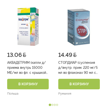
13.06
14.49
АКВАДЕТРИМ (капли д/
СТОПДИАР (суспензия
приема внутрь 15000
д/внутр. прим. 220 мг/5
МЕ/мл во фл. с крышкой-
мл во флаконах 90 мл с
капельницей 10 мл № 1)
двойной мерной ложкой
(на 2,5мл и 5 мл) №1)
В КОРЗИНУ
В КОРЗИНУ
Польша
Румыния