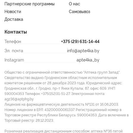
Партнерские программы
О нас
Новости
Самовывоз
Доставка
Контакты
Телефон
+375 (29) 631-14-44
Эл. почта
info@apte4ka.by
Instagram
apte4ka_by
Общество с ограниченной ответственностью "Аптека групп Запад".
Свидетельство выдано Гродненским областным исполнительным
комитетом решением от 28 декабря 2023 года. Юридический адрес:
Гродненская обл., г. Гродно, пр-т Янки Купалы, 87, офис 609. УНП
590004353 Tелефон: +375(152)31-51-27. Электронная почта:
agz36@aptphg.by
Лицензия на фармацевтическую деятельность №131 от 16.06.2003.
Номер лицензии в ЕРЛ: 43200000061337. Регистрационный номер в
Торговом реестре Республики Беларусь: 590004353. Дата включения в
Торговый реестр: 28.12.2023.
Розничная реализация дистанционным способом: аптека №36 пятой