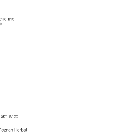
енению
)
акт+алоэ
 Poznan Herbal