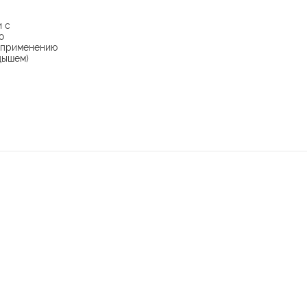
и с
о
 применению
дышем)