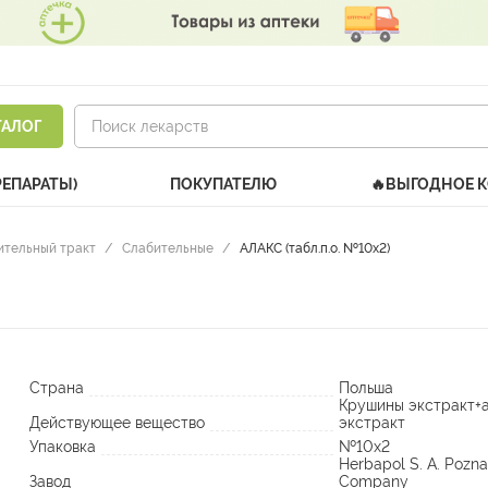
ТАЛОГ
РЕПАРАТЫ)
ПОКУПАТЕЛЮ
🔥ВЫГОДНОЕ 
тельный тракт
/
Слабительные
/
АЛАКС (табл.п.о. №10х2)
Страна
Польша
Крушины экстракт+
Действующее вещество
экстракт
Упаковка
№10х2
Herbapol S. A. Pozn
Завод
Company