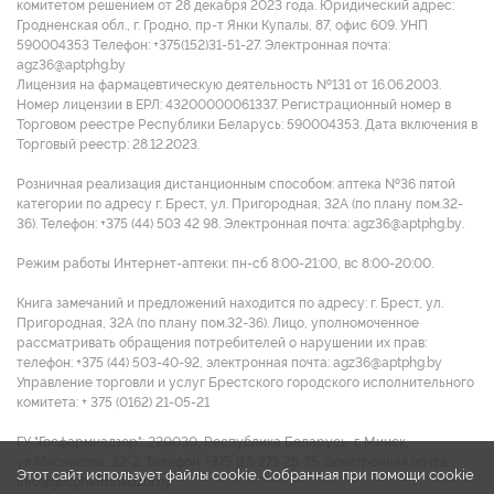
комитетом решением от 28 декабря 2023 года. Юридический адрес:
Гродненская обл., г. Гродно, пр-т Янки Купалы, 87, офис 609. УНП
590004353 Tелефон: +375(152)31-51-27. Электронная почта:
agz36@aptphg.by
Лицензия на фармацевтическую деятельность №131 от 16.06.2003.
Номер лицензии в ЕРЛ: 43200000061337. Регистрационный номер в
Торговом реестре Республики Беларусь: 590004353. Дата включения в
Торговый реестр: 28.12.2023.
Розничная реализация дистанционным способом: аптека №36 пятой
категории по адресу г. Брест, ул. Пригородная, 32А (по плану пом.32-
36). Телефон: +375 (44) 503 42 98. Электронная почта: agz36@aptphg.by.
Режим работы Интернет-аптеки: пн-сб 8:00-21:00, вс 8:00-20:00.
Книга замечаний и предложений находится по адресу: г. Брест, ул.
Пригородная, 32А (по плану пом.32-36). Лицо, уполномоченное
рассматривать обращения потребителей о нарушении их прав:
телефон: +375 (44) 503-40-92, электронная почта: agz36@aptphg.by
Управление торговли и услуг Брестского городского исполнительного
комитета: + 375 (0162) 21-05-21
ГУ "Госфармнадзор": 220030, Республика Беларусь, г. Минск,
ул.Мясникова, 32-2. Телефон: +375 (17) 271-25-75. Электронная почта:
Этот сайт использует файлы cookie. Собранная при помощи cookie
info@gospharmnadzor.by