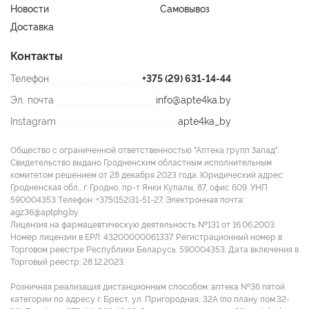
Новости
Самовывоз
Доставка
Контакты
Телефон
+375 (29) 631-14-44
Эл. почта
info@apte4ka.by
Instagram
apte4ka_by
Общество с ограниченной ответственностью "Аптека групп Запад".
Свидетельство выдано Гродненским областным исполнительным
комитетом решением от 28 декабря 2023 года. Юридический адрес:
Гродненская обл., г. Гродно, пр-т Янки Купалы, 87, офис 609. УНП
590004353 Tелефон: +375(152)31-51-27. Электронная почта:
agz36@aptphg.by
Лицензия на фармацевтическую деятельность №131 от 16.06.2003.
Номер лицензии в ЕРЛ: 43200000061337. Регистрационный номер в
Торговом реестре Республики Беларусь: 590004353. Дата включения в
Торговый реестр: 28.12.2023.
Розничная реализация дистанционным способом: аптека №36 пятой
категории по адресу г. Брест, ул. Пригородная, 32А (по плану пом.32-